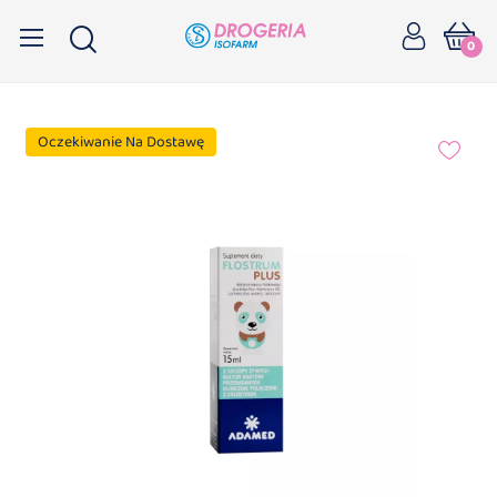
0
Oczekiwanie Na Dostawę