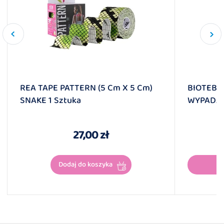
REA TAPE PATTERN (5 Cm X 5 Cm)
BIOTEBA
SNAKE 1 Sztuka
WYPADAN
27,00 zł
Dodaj do koszyka