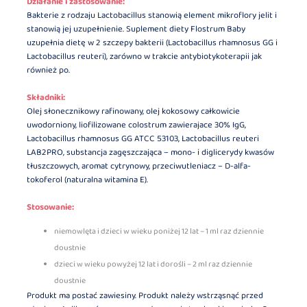
Działanie i zastosowanie:
Bakterie z rodzaju Lactobacillus stanowią element mikroflory jelit i
stanowią jej uzupełnienie. Suplement diety Flostrum Baby
uzupełnia dietę w 2 szczepy bakterii (Lactobacillus rhamnosus GG i
Lactobacillus reuteri), zarówno w trakcie antybiotykoterapii jak
również po.
Składniki:
Olej słonecznikowy rafinowany, olej kokosowy całkowicie
uwodorniony, liofilizowane colostrum zawierajace 30% IgG,
Lactobacillus rhamnosus GG ATCC 53103, Lactobacillus reuteri
LAB2PRO, substancja zagęszczająca – mono- i diglicerydy kwasów
tłuszczowych, aromat cytrynowy, przeciwutleniacz – D-alfa-
tokoferol (naturalna witamina E).
Stosowanie:
niemowlęta i dzieci w wieku poniżej 12 lat – 1 ml raz dziennie
doustnie
dzieci w wieku powyżej 12 lat i dorośli – 2 ml raz dziennie
doustnie
Produkt ma postać zawiesiny. Produkt należy wstrząsnąć przed