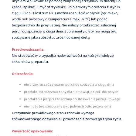
użyciem. Aplikować za pomocą załączonej strzykawki w miarką. Po
każdej aplikacji umyć strzykawkę. Po pierwszym otwarciu zużyć w
ciągu 30 dni. Flostrum Plus można rozpuścić w płynie (np. mleko,
woda, sok owocowy o temperaturze max. 37 ℃) lub podać
bezpośrednio do jamy ustnej. Nie należy przekraczać zalecanej
porcji do spożycia w ciągu dnia. Suplementy diety nie mogą być
spożywane jako substytut zróżnicowanej diety.
Przeciwwskazania:
Nie stosować w przypadku nadwrażliwości na którykolwiek ze
składników preparatu.
Ostrzeżenia:
​nie przekraczać zalecanej porcji do spożycia w ciągu dnia
produkt jest przeznaczony dla niemowląt, dzieci i dorosłych
produkt nie jest przeznaczony do stosowania pozajelitowego
nie może być stosowany jako jedyne źródło pożywienia
Utrzymanie prawidłowego stanu zdrowia wymaga
zrównoważonego odżywiania i prowadzenia zdrowego trybu życia.
Zawartość opakowania: