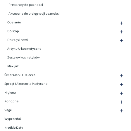
Preparaty do paznokci
Akcesoria do pielęgnacji paznokci
Opalanie

Do stóp

Do rzęs i brwi

Artykuły kosmetyczne
Zestawy kosmetyków
Makijaż
Świat Matki I Dziecka

Sprzęt I Akcesoria Medyczne

Higiena

Konopne

Vege

Wyprzedaż
Krótkie Daty