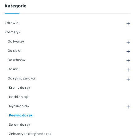
Kategorie
Zdrowie

Kosmetyki
Do twarzy

Do ciała

Do włosów

Do ust

Do rąk i paznokci

Kremy do rąk
Maski do rąk
Mydła do rąk

Peeling do rąk
Serum do rąk
Żele antybakteryjne do rąk