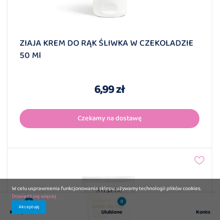
ZIAJA KREM DO RĄK ŚLIWKA W CZEKOLADZIE
50 Ml
6,99 zł
Czekamy na dostawę
W celu usprawnienia funkcjonowania sklepu, używamy technologii plików cookies.
Dowiedz się więcej.
0
0
Akceptuję
Koszyk
Ulubione
Konto