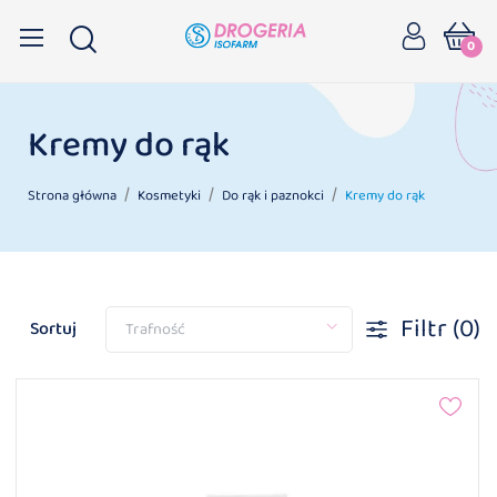
0
Kremy do rąk
Strona główna
Kosmetyki
Do rąk i paznokci
Kremy do rąk
Filtr
(0)
Sortuj
Trafność