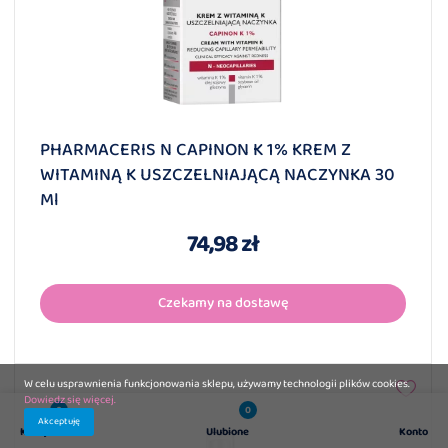
PHARMACERIS N CAPINON K 1% KREM Z
WITAMINĄ K USZCZELNIAJĄCĄ NACZYNKA 30
Ml
74,98 zł
Czekamy na dostawę
W celu usprawnienia funkcjonowania sklepu, używamy technologii plików cookies.
Dowiedz się więcej.
0
0
Akceptuję
Koszyk
Ulubione
Konto