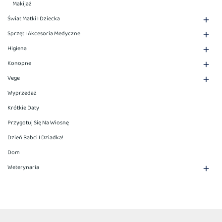
Makijaż
Świat Matki I Dziecka

Sprzęt I Akcesoria Medyczne

Higiena

Konopne

Vege

Wyprzedaż
Krótkie Daty
Przygotuj Się Na Wiosnę
Dzień Babci I Dziadka!
Dom
Weterynaria
