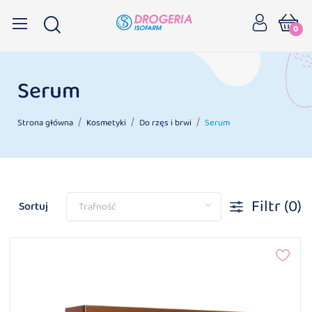
0
Serum
Strona główna
Kosmetyki
Do rzęs i brwi
Serum
Filtr
(0)
Sortuj
Trafność