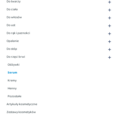
Do twarzy

Do ciała

Do włosów

Do ust

Do rąk i paznokci

Opalanie

Do stóp

Do rzęs i brwi

Odżywki
Serum
Kremy
Henny
Pozostałe
Artykuły kosmetyczne
Zestawy kosmetyków