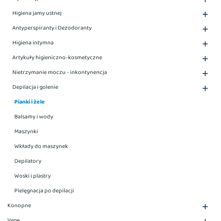
Higiena jamy ustnej

Antyperspiranty i Dezodoranty

Higiena intymna

Artykuły higieniczno-kosmetyczne

Nietrzymanie moczu - inkontynencja

Depilacja i golenie

Pianki i żele
Balsamy i wody
Maszynki
Wkłady do maszynek
Depilatory
Woski i plastry
Pielęgnacja po depilacji
Konopne

Vege