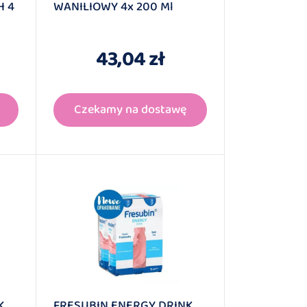
H 4
WANILIOWY 4x 200 Ml
43,04 zł
Czekamy na dostawę
K
FRESUBIN ENERGY DRINK