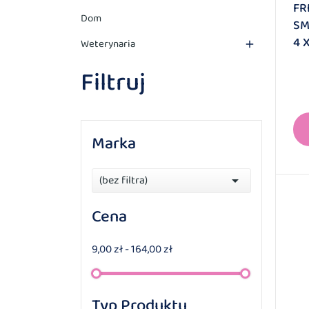
FR
Dom
SM
4 
Weterynaria

Filtruj
Marka
(bez filtra)

Cena
9,00 zł - 164,00 zł
Typ Produktu