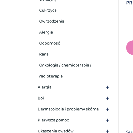
PR
Cukrzyca
Owrzodzenia
Alergia
Odporność
Rana
Onkologia / chemioterapia /
radioterapia
Alergia

Ból

Dermatologia i problemy skórne

Pierwsza pomoc

Ukąszenia owadów
SU
