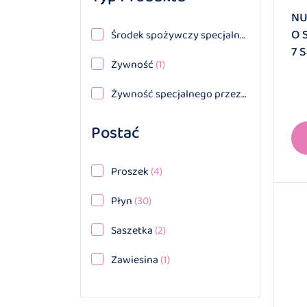
NU
O 
Środek spożywczy specjalnego przeznaczenia żywieniowego
7 
Żywność
(1)
Żywność specjalnego przeznaczenia medycznego
Postać
Proszek
(4)
Płyn
(30)
Saszetka
(2)
Zawiesina
(1)