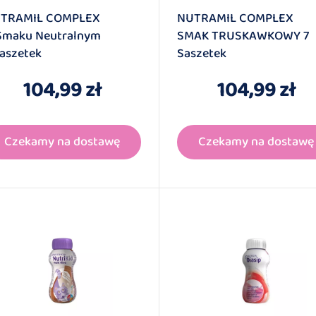
TRAMIL COMPLEX
NUTRAMIL COMPLEX
Smaku Neutralnym
SMAK TRUSKAWKOWY 7
(31)
Saszetek
Saszetek
104,99 zł
104,99 zł
(6)
Czekamy na dostawę
Czekamy na dostawę