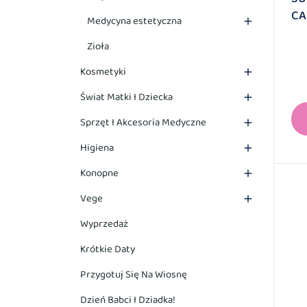
CA
Medycyna estetyczna

Zioła
Kosmetyki

Świat Matki I Dziecka

Sprzęt I Akcesoria Medyczne

Higiena

Konopne

Vege

Wyprzedaż
Krótkie Daty
Przygotuj Się Na Wiosnę
Dzień Babci I Dziadka!