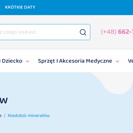
KRÓTKIE DATY
(+48)
662-
I Dziecko
Sprzęt I Akcesoria Medyczne
V
ów
e
Niedobór minerałów