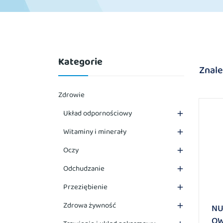
Kategorie
Znale
Zdrowie
Układ odpornościowy

Witaminy i minerały

Oczy

Odchudzanie

Przeziębienie

Zdrowa żywność

NU
OW