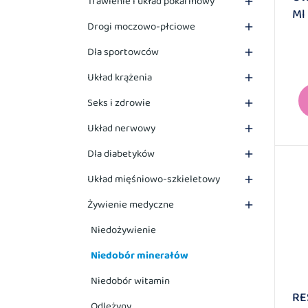
Trawienie i układ pokarmowy

Ml
Drogi moczowo-płciowe

Dla sportowców

Układ krążenia

Seks i zdrowie

Układ nerwowy

Dla diabetyków

Układ mięśniowo-szkieletowy

Żywienie medyczne

Niedożywienie
Niedobór minerałów
Niedobór witamin
RE
Odleżyny