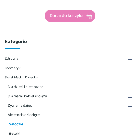
Dodaj do koszyka
Kategorie
Zdrowie

Kosmetyki

Świat Matki I Dziecka
Dla dzieci i niemowląt

Dla mam i kobiet w ciąży

Żywienie dzieci

Akcesoria dziecięce

Smoczki
Butelki