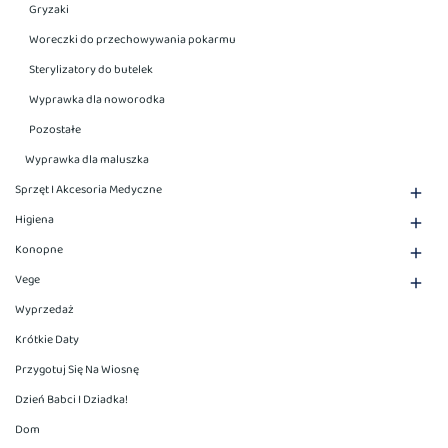
Gryzaki
Woreczki do przechowywania pokarmu
Sterylizatory do butelek
Wyprawka dla noworodka
Pozostałe
Wyprawka dla maluszka
Sprzęt I Akcesoria Medyczne

Higiena

Konopne

Vege

Wyprzedaż
Krótkie Daty
Przygotuj Się Na Wiosnę
Dzień Babci I Dziadka!
Dom