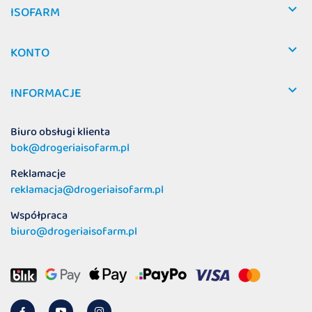

ISOFARM

KONTO

INFORMACJE
Biuro obsługi klienta
bok@drogeriaisofarm.pl
Reklamacje
reklamacja@drogeriaisofarm.pl
Współpraca
biuro@drogeriaisofarm.pl