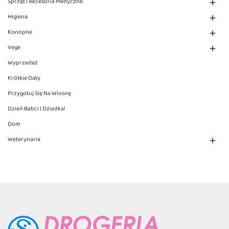
Sprzęt I Akcesoria Medyczne

Higiena

Konopne

Vege

Wyprzedaż
Krótkie Daty
Przygotuj Się Na Wiosnę
Dzień Babci I Dziadka!
Dom
Weterynaria
