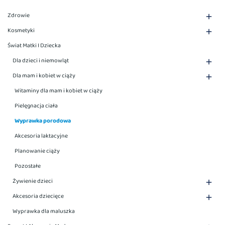
Zdrowie

Kosmetyki

Świat Matki I Dziecka
Dla dzieci i niemowląt

Dla mam i kobiet w ciąży

Witaminy dla mam i kobiet w ciąży
Pielęgnacja ciała
Wyprawka porodowa
Akcesoria laktacyjne
Planowanie ciąży
Pozostałe
Żywienie dzieci

Akcesoria dziecięce

Wyprawka dla maluszka