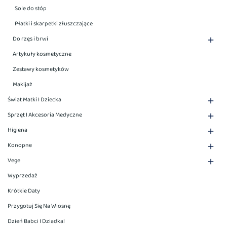
Sole do stóp
Płatki i skarpetki złuszczające
Do rzęs i brwi

Artykuły kosmetyczne
Zestawy kosmetyków
Makijaż
Świat Matki I Dziecka

Sprzęt I Akcesoria Medyczne

Higiena

Konopne

Vege

Wyprzedaż
Krótkie Daty
Przygotuj Się Na Wiosnę
Dzień Babci I Dziadka!