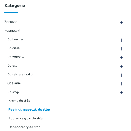
Kategorie
Zdrowie

Kosmetyki
Do twarzy

Do ciała

Do włosów

Do ust

Do rąk i paznokci

Opalanie

Do stóp

Kremy do stóp
Peelingi, maseczki do stóp
Pudry i zasypki do stóp
Dezodoranty do stóp