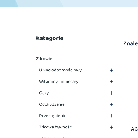
Kategorie
Znale
Zdrowie
Układ odpornościowy

Witaminy i minerały

Oczy

Odchudzanie

Przeziębienie

Zdrowa żywność

AG