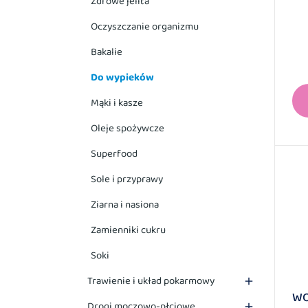
Zdrowe jelita
Oczyszczanie organizmu
Bakalie
Do wypieków
Mąki i kasze
Oleje spożywcze
Superfood
Sole i przyprawy
Ziarna i nasiona
Zamienniki cukru
Soki
Trawienie i układ pokarmowy

WO
Drogi moczowo-płciowe
