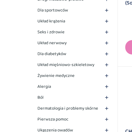
(S
Dla sportowców

Układ krążenia

Seks i zdrowie

Układ nerwowy

Dla diabetyków

Układ mięśniowo-szkieletowy

Żywienie medyczne

Alergia

Ból

Dermatologia i problemy skórne

Pierwsza pomoc

Ukąszenia owadów
CH
