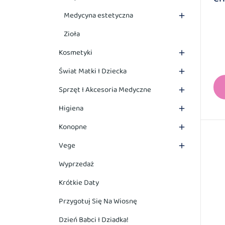
Medycyna estetyczna

Zioła
Kosmetyki

Świat Matki I Dziecka

Sprzęt I Akcesoria Medyczne

Higiena

Konopne

Vege

Wyprzedaż
Krótkie Daty
Przygotuj Się Na Wiosnę
Dzień Babci I Dziadka!