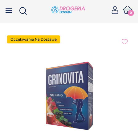
0
Oczekiwanie Na Dostawę