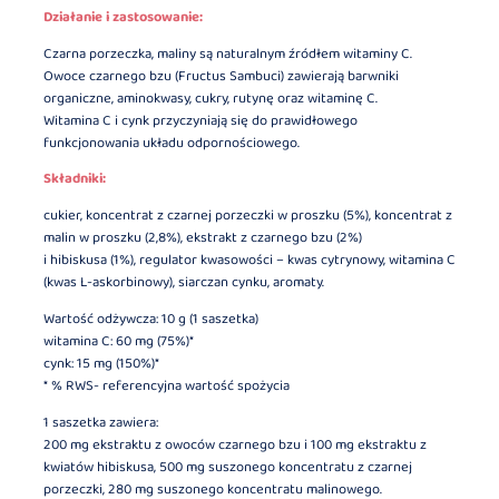
Działanie i zastosowanie:
Czarna porzeczka, maliny są naturalnym źródłem witaminy C.
Owoce czarnego bzu (Fructus Sambuci) zawierają barwniki
organiczne, aminokwasy, cukry, rutynę oraz witaminę C.
Witamina C i cynk przyczyniają się do prawidłowego
funkcjonowania układu odpornościowego.
Składniki:
cukier, koncentrat z czarnej porzeczki w proszku (5%), koncentrat z
malin w proszku (2,8%), ekstrakt z czarnego bzu (2%)
i hibiskusa (1%), regulator kwasowości – kwas cytrynowy, witamina C
(kwas L-askorbinowy), siarczan cynku, aromaty.
Wartość odżywcza: 10 g (1 saszetka)
witamina C: 60 mg (75%)*
cynk: 15 mg (150%)*
* % RWS- referencyjna wartość spożycia
1 saszetka zawiera:
200 mg ekstraktu z owoców czarnego bzu i 100 mg ekstraktu z
kwiatów hibiskusa, 500 mg suszonego koncentratu z czarnej
porzeczki, 280 mg suszonego koncentratu malinowego.