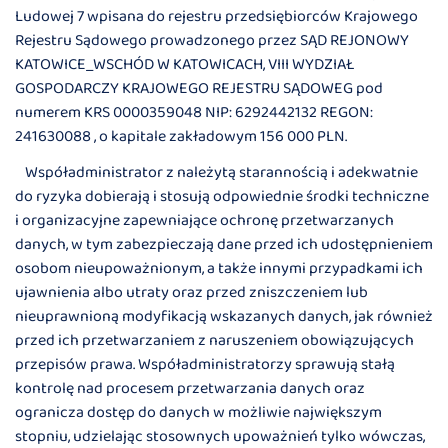
Ludowej 7 wpisana do rejestru przedsiębiorców Krajowego
Rejestru Sądowego prowadzonego przez SĄD REJONOWY
KATOWICE_WSCHÓD W KATOWICACH, VIII WYDZIAŁ
GOSPODARCZY KRAJOWEGO REJESTRU SĄDOWEG pod
numerem KRS 0000359048 NIP: 6292442132 REGON:
241630088 , o kapitale zakładowym 156 000 PLN.
Współadministrator z należytą starannością i adekwatnie
do ryzyka dobierają i stosują odpowiednie środki techniczne
i organizacyjne zapewniające ochronę przetwarzanych
danych, w tym zabezpieczają dane przed ich udostępnieniem
osobom nieupoważnionym, a także innymi przypadkami ich
ujawnienia albo utraty oraz przed zniszczeniem lub
nieuprawnioną modyfikacją wskazanych danych, jak również
przed ich przetwarzaniem z naruszeniem obowiązujących
przepisów prawa. Współadministratorzy sprawują stałą
kontrolę nad procesem przetwarzania danych oraz
ogranicza dostęp do danych w możliwie największym
stopniu, udzielając stosownych upoważnień tylko wówczas,