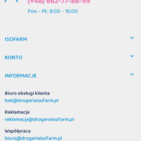
(+48) 662-77-88-99
Pon - Pt. 8:00 - 16:00

ISOFARM

KONTO

INFORMACJE
Biuro obsługi klienta
bok@drogeriaisofarm.pl
Reklamacje
reklamacja@drogeriaisofarm.pl
Współpraca
biuro@drogeriaisofarm.pl