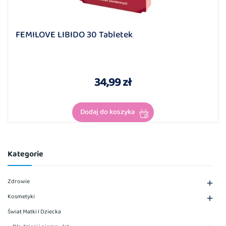
Kategorie
Zdrowie

Kosmetyki

Świat Matki I Dziecka
Dla dzieci i niemowląt

Pieluchomajtki

Chusteczki pielęgnacyjne
Płyny do kąpieli
Kremy i maści
Dermokosmetyki
Probiotyki
Witaminy i minerały
Odporność