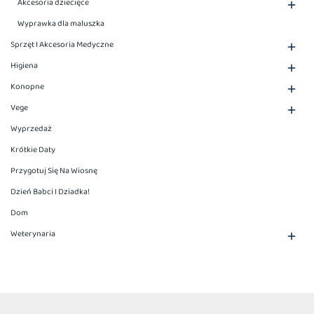
Dzień Babci I Dziadka!
Dom
Weterynaria

Masz pytania?
(+48) 662-77-88-99
Pon - Pt. 8:00 - 16:00