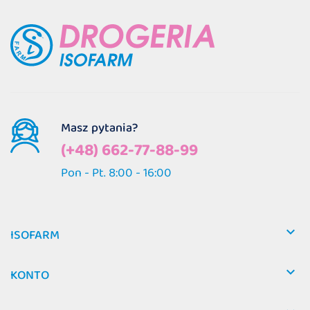

ISOFARM

KONTO

INFORMACJE
Biuro obsługi klienta
bok@drogeriaisofarm.pl
Reklamacje
reklamacja@drogeriaisofarm.pl
Współpraca
biuro@drogeriaisofarm.pl