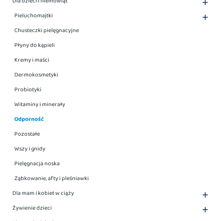
Pozostałe
Wszy i gnidy
Pielęgnacja noska
Ząbkowanie, afty i pleśniawki
Dla mam i kobiet w ciąży

Żywienie dzieci

Akcesoria dziecięce

Wyprawka dla maluszka
Sprzęt I Akcesoria Medyczne

Higiena

Konopne

Vege

Wyprzedaż
Krótkie Daty
Przygotuj Się Na Wiosnę