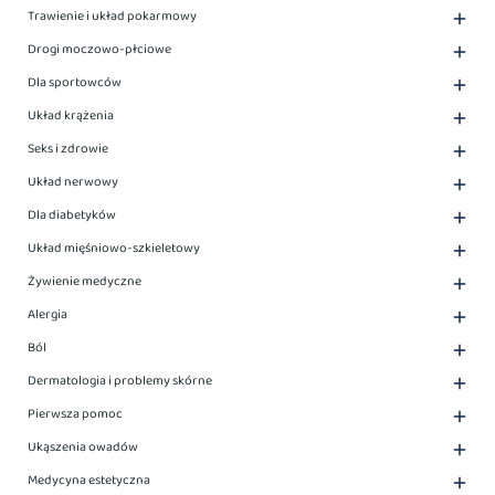
Trawienie i układ pokarmowy

Drogi moczowo-płciowe

Dla sportowców

Układ krążenia

Seks i zdrowie

Układ nerwowy

Dla diabetyków

Układ mięśniowo-szkieletowy

Żywienie medyczne

Alergia

Ból

Dermatologia i problemy skórne

Pierwsza pomoc

Ukąszenia owadów

Medycyna estetyczna
