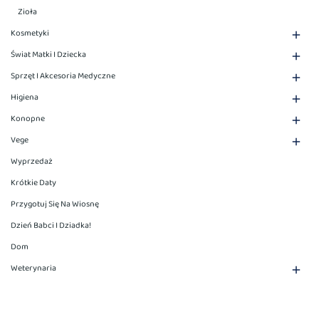
Zioła
Kosmetyki

Świat Matki I Dziecka

Sprzęt I Akcesoria Medyczne

Higiena

Konopne

Vege

Wyprzedaż
Krótkie Daty
Przygotuj Się Na Wiosnę
Dzień Babci I Dziadka!
Dom
Weterynaria
