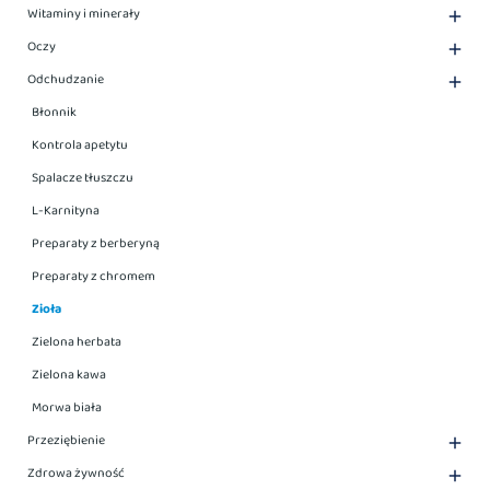
Witaminy i minerały

Oczy

Odchudzanie

Błonnik
Kontrola apetytu
Spalacze tłuszczu
L-Karnityna
Preparaty z berberyną
Preparaty z chromem
Zioła
Zielona herbata
Zielona kawa
Morwa biała
Przeziębienie

Zdrowa żywność
