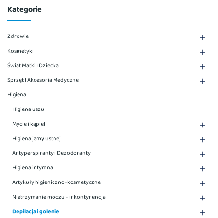
Kategorie
Zdrowie

Kosmetyki

Świat Matki I Dziecka

Sprzęt I Akcesoria Medyczne

Higiena
Higiena uszu
Mycie i kąpiel

Higiena jamy ustnej

Antyperspiranty i Dezodoranty

Higiena intymna

Artykuły higieniczno-kosmetyczne

Nietrzymanie moczu - inkontynencja

Depilacja i golenie
