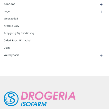
Konopne

Vege

Wyprzedaż
Krótkie Daty
Przygotuj Się Na Wiosnę
Dzień Babci I Dziadka!
Dom
Weterynaria
