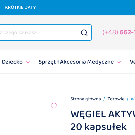
KRÓTKIE DATY
(+48)
662-
I Dziecko
Sprzęt I Akcesoria Medyczne
V
Strona główna
Zdrowie
W
WĘGIEL AKT
20 kapsułek