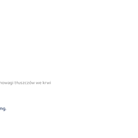
wnowagi tłuszczów we krwi
mg.