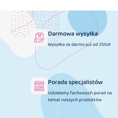
Darmowa wysyłka
Wysyłka za darmo już od 250zł
Porada specjalistów
Udzielamy fachowych porad na
temat naszych produktów