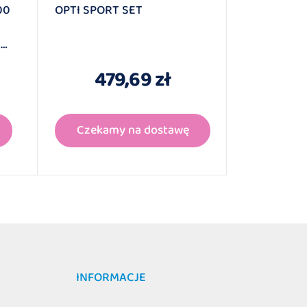
00
OPTI SPORT SET
PEHA HAFT
OPASKA P
0
M X 12 Cm 
479,69 zł
1
Czekamy na dostawę
Czekam
INFORMACJE