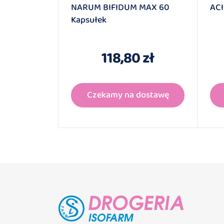
NARUM BIFIDUM MAX 60
ACI
Kapsułek
-6191 1
zł
118,80 zł
dostawę
Czekamy na dostawę