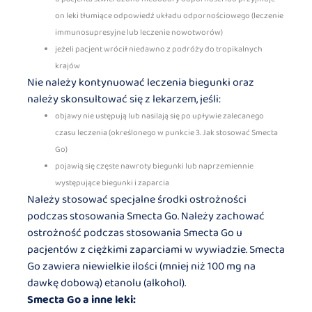
on leki tłumiące odpowiedź układu odpornościowego (leczenie
immunosupresyjne lub leczenie nowotworów)
jeżeli pacjent wrócił niedawno z podróży do tropikalnych
krajów
Nie należy kontynuować leczenia biegunki oraz
należy skonsultować się z lekarzem, jeśli:
objawy nie ustępują lub nasilają się po upływie zalecanego
czasu leczenia (określonego w punkcie 3. Jak stosować Smecta
Go)
pojawią się częste nawroty biegunki lub naprzemiennie
występujące biegunki i zaparcia
Należy stosować specjalne środki ostrożności
podczas stosowania Smecta Go. Należy zachować
ostrożność podczas stosowania Smecta Go u
pacjentów z ciężkimi zaparciami w wywiadzie. Smecta
Go zawiera niewielkie ilości (mniej niż 100 mg na
dawkę dobową) etanolu (alkohol).
Smecta Go a inne leki: