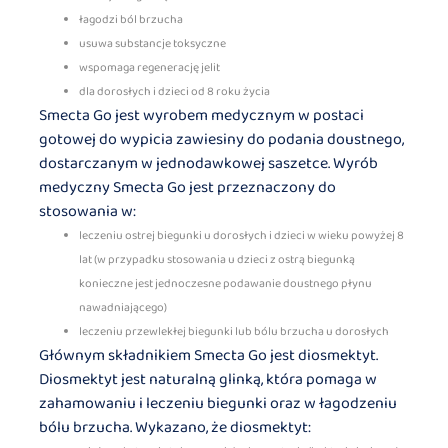
łagodzi ból brzucha
usuwa substancje toksyczne
wspomaga regenerację jelit
dla dorosłych i dzieci od 8 roku życia
Smecta Go jest wyrobem medycznym w postaci
gotowej do wypicia zawiesiny do podania doustnego,
dostarczanym w jednodawkowej saszetce. Wyrób
medyczny Smecta Go jest przeznaczony do
stosowania w:
leczeniu ostrej biegunki u dorosłych i dzieci w wieku powyżej 8
lat (w przypadku stosowania u dzieci z ostrą biegunką
konieczne jest jednoczesne podawanie doustnego płynu
nawadniającego)
leczeniu przewlekłej biegunki lub bólu brzucha u dorosłych
Głównym składnikiem Smecta Go jest diosmektyt.
Diosmektyt jest naturalną glinką, która pomaga w
zahamowaniu i leczeniu biegunki oraz w łagodzeniu
bólu brzucha. Wykazano, że diosmektyt: