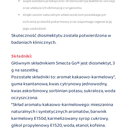
wiąże substancje toksyczne i drobnoustroje (bakterie i wirusy)
oraz ułatwia ich eliminację z organizmu
dzięki swoim naturalnym właściwościom powlekającym
ochrania przewód pokarmowy oraz wspomaga regenerację
jego uszkodzeń
Skuteczność diosmektytu została potwierdzona w
badaniach klinicznych.
Składniki:
Głównym składnikiem Smecta Go® jest diosmektyt, 3
g na saszetkę.
Pozostałe składniki to: aromat kakaowo-karmelowy*,
guma ksantanowa, kwas cytrynowy jednowodny,
kwas askorbinowy, sorbinian potasu, sukraloza, woda
oczyszczona.
*Skład aromatu kakaowo-karmelowego: mieszanina
naturalnych i syntetycznych aromatów, barwnik
karmelowy E150d, karmelizowany syrop cukrowy,
glikol propylenowy E1520, woda, etanol, kofeina.