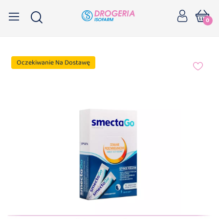
0
Oczekiwanie Na Dostawę