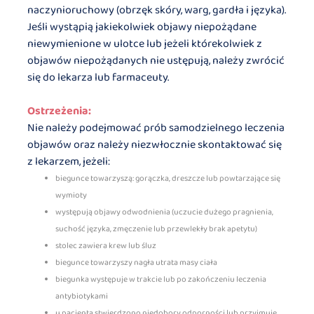
naczynioruchowy (obrzęk skóry, warg, gardła i języka).
Jeśli wystąpią jakiekolwiek objawy niepożądane
niewymienione w ulotce lub jeżeli którekolwiek z
objawów niepożądanych nie ustępują, należy zwrócić
się do lekarza lub farmaceuty.
Ostrzeżenia:
Nie należy podejmować prób samodzielnego leczenia
objawów oraz należy niezwłocznie skontaktować się
z lekarzem, jeżeli:
biegunce towarzyszą: gorączka, dreszcze lub powtarzające się
wymioty
występują objawy odwodnienia (uczucie dużego pragnienia,
suchość języka, zmęczenie lub przewlekły brak apetytu)
stolec zawiera krew lub śluz
biegunce towarzyszy nagła utrata masy ciała
biegunka występuje w trakcie lub po zakończeniu leczenia
antybiotykami
u pacjenta stwierdzono niedobory odporności lub przyjmuje