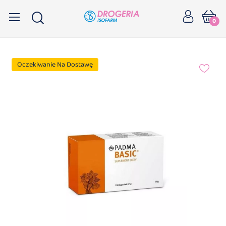
0
Oczekiwanie Na Dostawę