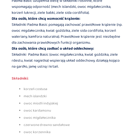
Padma Basic uzupełnia dietę w składniki roślinne, które
wspomagają odporność (mech islandzki, owoc migdałecznika,
korzeń lukrecji, ziele babki, ziele sida cordifolia).
Dla osób, które chcą wzmocnić krążenie:
Składniki Padma Basic pomagają zachować prawidłowe krążenie (np.
owoc migdałecznika, kwiat goździka, ziele sida cordifolia, korzeń
waleriany, kamfora naturalna). Prawidłowe krążenie jest niezbędne
dla zachowania prawidłowych funkcji organizmu.
Dla osób, które chcą zadbać o układ oddechowy:
Składniki Padma Basic (owoc migdałecznika, kwiat goździka, ziele
rdestu, kwiat nagietka) wspierają układ oddechowy, działają kojąco
na gardło, jamę ustną i krtań.
Składniki:
korzeń costusa
mech islandzki
owoc miodli indyjskiej
owoc kardamonu
owoc migdałecznika
czerwone drewno sandałowe
owoc korzennika