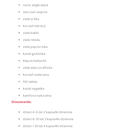
owoc aegle sepia
siarczan wapnia
ziele orlika
korzeń lukrecji
ziele babki
ziele rdestu
ziele pięciornika
kwiat goździka
kłącze hedychii
ziele sida cordifolia
korzeń waleriany
liść sałaty
kwiat nagietka
kamfora naturalna
Stosowanie:
dzieci 4-6 lat: 2 kapsułki dziennie
dzieci 6-10 lat: 3 kapsułki dziennie
dzieci > 10 lat: 4 kapsułki dziennie