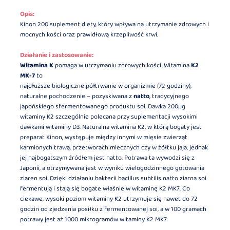
Opis:
Kinon 200 suplement diety, który wpływa na utrzymanie zdrowych i
mocnych kości oraz prawidłową krzepliwość krwi.
Działanie i zastosowanie:
Witamina K
pomaga w utrzymaniu zdrowych kości. Witamina
K2
MK-7
to
najdłuższe biologiczne półtrwanie w organizmie (72 godziny),
naturalne pochodzenie – pozyskiwana z
natto
, tradycyjnego
japońskiego sfermentowanego produktu soi. Dawka 200µg
witaminy K2 szczególnie polecana przy suplementacji wysokimi
dawkami witaminy D3. Naturalna witamina K2, w którą bogaty jest
preparat Kinon, występuje między innymi w mięsie zwierząt
karmionych trawą, przetworach mlecznych czy w żółtku jaja, jednak
jej najbogatszym źródłem jest natto. Potrawa ta wywodzi się z
Japonii, a otrzymywana jest w wyniku wielogodzinnego gotowania
ziaren soi. Dzięki działaniu bakterii bacillus subtilis natto ziarna soi
fermentują i stają się bogate właśnie w witaminę K2 MK7. Co
ciekawe, wysoki poziom witaminy K2 utrzymuje się nawet do 72
godzin od zjedzenia posiłku z fermentowanej soi, a w 100 gramach
potrawy jest aż 1000 mikrogramów witaminy K2 MK7.