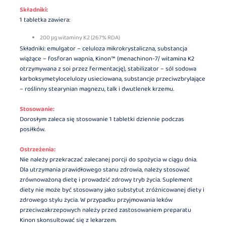
Składniki:
1 tabletka zawiera:
200 μg witaminy K2 (267% RDA)
Składniki: emulgator – celuloza mikrokrystaliczna, substancja
wiążące – fosforan wapnia, Kinon™ (menachinon-7/ witamina K2
otrzymywana z soi przez fermentację), stabilizator – sól sodowa
karboksymetylocelulozy usieciowana, substancje przeciwzbrylające
– roślinny stearynian magnezu, talk i dwutlenek krzemu.
Stosowanie:
Dorosłym zaleca się stosowanie 1 tabletki dziennie podczas
posiłków.
Ostrzeżenia:
Nie należy przekraczać zalecanej porcji do spożycia w ciągu dnia.
Dla utrzymania prawidłowego stanu zdrowia, należy stosować
zrównoważoną dietę i prowadzić zdrowy tryb życia. Suplement
diety nie może być stosowany jako substytut zróżnicowanej diety i
zdrowego stylu życia. W przypadku przyjmowania leków
przeciwzakrzepowych należy przed zastosowaniem preparatu
Kinon skonsultować się z lekarzem.