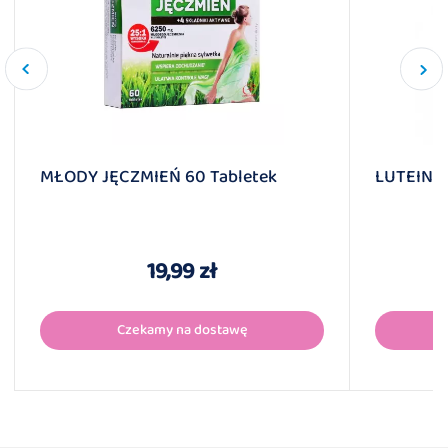
MŁODY JĘCZMIEŃ 60 Tabletek
LUTEINA
19,99 zł
Czekamy na dostawę