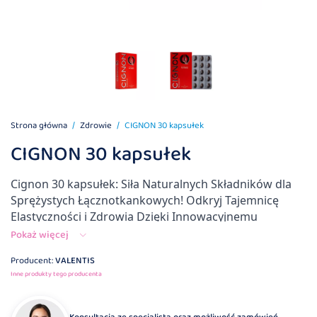
Strona główna
Zdrowie
CIGNON 30 kapsułek
CIGNON 30 kapsułek
Cignon 30 kapsułek: Siła Naturalnych Składników dla
Sprężystych Łącznotkankowych! Odkryj Tajemnicę
Elastyczności i Zdrowia Dzięki Innowacyjnemu
Suplementowi!
Pokaż więcej
Producent:
VALENTIS
Inne produkty tego producenta