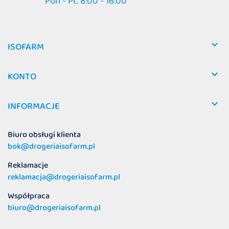
Pon - Pt. 8:00 - 16:00

ISOFARM

KONTO

INFORMACJE
Biuro obsługi klienta
bok@drogeriaisofarm.pl
Reklamacje
reklamacja@drogeriaisofarm.pl
Współpraca
biuro@drogeriaisofarm.pl