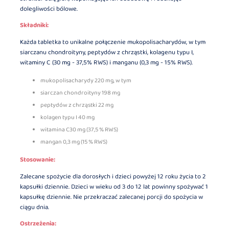
dolegliwości bólowe.
Składniki:
Każda tabletka to unikalne połączenie mukopolisacharydów, w tym
siarczanu chondroityny, peptydów z chrząstki, kolagenu typu I,
witaminy C (30 mg - 37,5% RWS) i manganu (0,3 mg - 15% RWS).
mukopolisacharydy 220 mg, w tym
siarczan chondroityny 198 mg
peptydów z chrząstki 22 mg
kolagen typu I 40 mg
witamina C30 mg (37,5 % RWS)
mangan 0,3 mg (15 % RWS)
Stosowanie:
Zalecane spożycie dla dorosłych i dzieci powyżej 12 roku życia to 2
kapsułki dziennie. Dzieci w wieku od 3 do 12 lat powinny spożywać 1
kapsułkę dziennie. Nie przekraczać zalecanej porcji do spożycia w
ciągu dnia.
Ostrzeżenia: