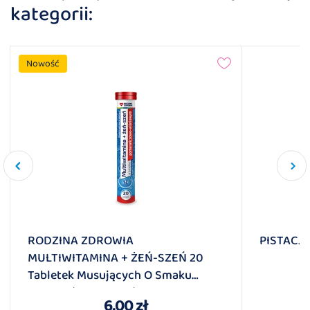
kategorii:
Nowość
RODZINA ZDROWIA
PISTACJ
MULTIWITAMINA + ŻEŃ-SZEŃ 20
Tabletek Musujących O Smaku
Pomarańczowo-Wiśniowym
6,00 zł