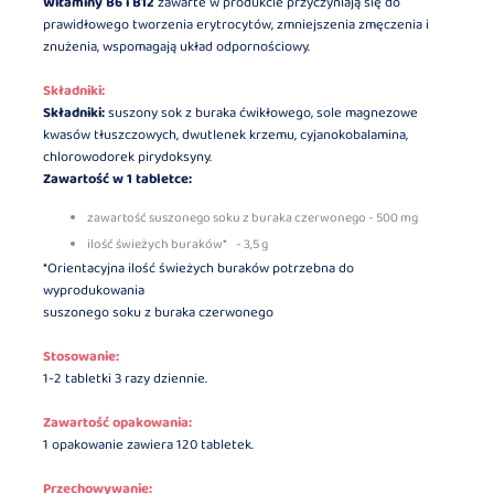
Witaminy B6 i B12
zawarte w produkcie przyczyniają się do
prawidłowego tworzenia erytrocytów, zmniejszenia zmęczenia i
znużenia, wspomagają układ odpornościowy.
Składniki:
Składniki:
suszony sok z buraka ćwikłowego, sole magnezowe
kwasów tłuszczowych, dwutlenek krzemu, cyjanokobalamina,
chlorowodorek pirydoksyny.
Zawartość w 1 tabletce:
zawartość suszonego soku z buraka czerwonego - 500 mg
ilość świeżych buraków* - 3,5 g
*Orientacyjna ilość świeżych buraków potrzebna do
wyprodukowania
suszonego soku z buraka czerwonego
Stosowanie:
1-2 tabletki 3 razy dziennie.
Zawartość opakowania:
1 opakowanie zawiera 120 tabletek.
Przechowywanie: