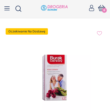
0
Oczekiwanie Na Dostawę