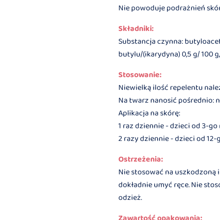
Nie powoduje podrażnień skór
Składniki:
Substancja czynna: butyloacet
butylu/(ikarydyna) 0,5 g/ 100 
Stosowanie:
Niewielką ilość repelentu nale
Na twarz nanosić pośrednio: na
Aplikacja na skórę:
1 raz dziennie - dzieci od 3-go
2 razy dziennie - dzieci od 12
Ostrzeżenia:
Nie stosować na uszkodzoną i 
dokładnie umyć ręce. Nie stoso
odzież.
Zawartość opakowania: