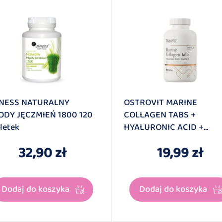
INESS NATURALNY
OSTROVIT MARINE
ODY JĘCZMIEŃ 1800 120
COLLAGEN TABS +
letek
HYALURONIC ACID +
VITAMIN C 90 Tabletek
32,90 zł
19,99 zł
Dodaj do koszyka
Dodaj do koszyka