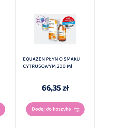
EQUAZEN PŁYN O SMAKU
BŁONNIK W
CYTRUSOWYM 200 Ml
OCZYSZCZA
66,35 zł
1
Dodaj do koszyka
Czekam