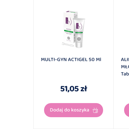
 Kapsułek
MULTI-GYN ACTIGEL 50 Ml
AL
MŁ
Tab
 zł
51,05 zł
dostawę
Dodaj do koszyka