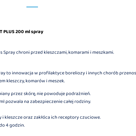
T PLUS 200 ml spray
us Spray chroni przed kleszczami, komarami i meszkami.
ray to innowacja w profilaktyce boreliozy i innych chorób przeno
iem kleszczy, komarów i meszek.
any przez skórę, nie powoduje podrażnień.
 pozwala na zabezpieczenie całej rodziny.
 i kleszcze oraz zakłóca ich receptory czuciowe.
do 4 godzin.