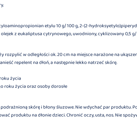
y.
yloaminopropionian etylu 10 g/ 100 g, 2-(2-hydroksyetylo)pipery
g, olejek z eukaliptusa cytrynowego, uwodniony, cyklizowany 0,5 g/ 
ży rozpylić w odległości ok. 20 cm na miejsce narażone na ukąszen
nieść repelent na dłoń, a następnie lekko natrzeć skórę.
 roku życia
-go roku życia oraz osoby dorosłe
podrażnioną skórę i błony śluzowe. Nie wdychać par produktu. Po
wać produktu na dłonie dzieci. Chronić oczy, usta, nos. Nie spoży