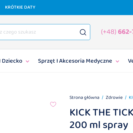
KRÓTKIE DATY
(+48)
662-
I Dziecko
Sprzęt I Akcesoria Medyczne
V
Strona główna
Zdrowie
K
KICK THE TIC
200 ml spray