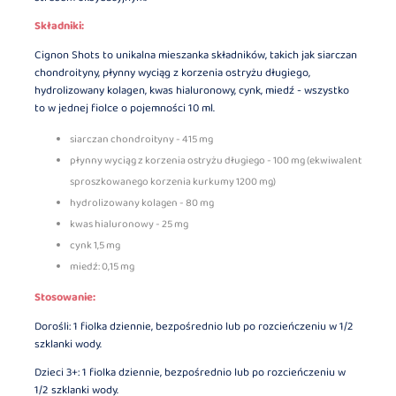
Składniki:
Cignon Shots to unikalna mieszanka składników, takich jak siarczan
chondroityny, płynny wyciąg z korzenia ostryżu długiego,
hydrolizowany kolagen, kwas hialuronowy, cynk, miedź - wszystko
to w jednej fiolce o pojemności 10 ml.
siarczan chondroityny - 415 mg
płynny wyciąg z korzenia ostryżu długiego - 100 mg (ekwiwalent
sproszkowanego korzenia kurkumy 1200 mg)
hydrolizowany kolagen - 80 mg
kwas hialuronowy - 25 mg
cynk 1,5 mg
miedź: 0,15 mg
Stosowanie:
Dorośli: 1 fiolka dziennie, bezpośrednio lub po rozcieńczeniu w 1/2
szklanki wody.
Dzieci 3+: 1 fiolka dziennie, bezpośrednio lub po rozcieńczeniu w
1/2 szklanki wody.