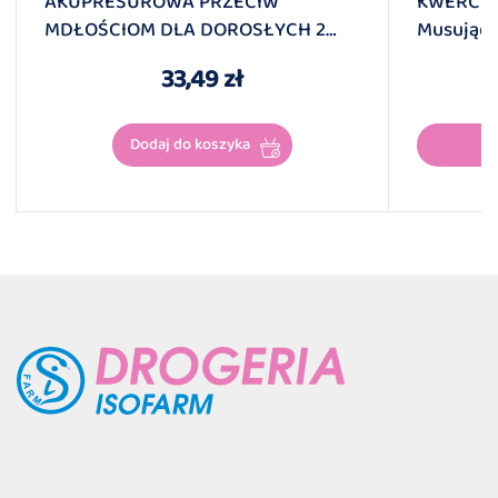
AKUPRESUROWA PRZECIW
KWERCET
MDŁOŚCIOM DLA DOROSŁYCH 2
Musując
Sztuki
Mandary
33,49 zł
Dodaj do koszyka