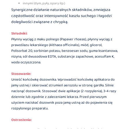
innymi (dym, pyły, opary itp.)
Synergiczne działanie naturalnych składników, zmniejsza
częstotliwość oraz intensywność kaszlu suchego i łagodzi
dolegliwości związane z chrypką.
Składniki:
Płynny wyciąg z maku polnego (Papaver rhoeas), płynny wyciąg z
prawoślazu lekarskiego (Althaea officinalis), miód, glicerol,
Polisorbat 20, sorbinian potasu, benzoesan sodu, guma ksantanowa,
nizyna, sól dwusodowa EDTA, substancje zapachowe, acesulfam K,
woda oczyszczona.
Stosowanie:
Unieść końcówkę dozownika. Wprowadzić końcówkę aplikatora do
jamy ustnej i skierować strumień aerozolu w stronę gardła. Silnie
nacisnąć dozownik. Stosować dwie aplikacje (2 rozpylenia), 3-4 razy
dziennie lub zgodnie z zaleceniami lekarza. Przed pierwszym
użyciem naciskać dozownik poza jamą ustną aż do pojawienia się
rozpylonego preparatu.
Ostrzeżenia: