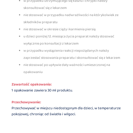
w przypadku utrzymującego się kaszlu i chrypki należy
skonsultować się z lekarzem
nie stosować w przypadku nadwrażliwości na którykolwiek ze
składników preparatu
nie stosować w okresie ciąży i karmienia piersią
u dzieci poniżej 12. miesiąca życia preparat należy stosować
wyłącznie po konsultacji z lekarzem
w przypadku wystąpienia reakcji niepożądanych należy
zaprzestać stosowania preparatu i skonsultować się z lekarzem
nie stosować po upływie daty ważności umieszczonej na
opakowaniu
Zawartość opakowania:
1 opakowanie zawiera 30 ml produktu.
Przechowywanie:
Przechowywać w miejscu niedostępnym dla dzieci, w temperaturze
pokojowej, chroniąc od światła i wilgoci.