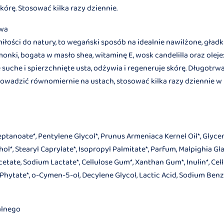
órę. Stosować kilka razy dziennie.
owa
łości do natury, to wegański sposób na idealnie nawilżone, gładki
monki, bogata w masło shea, witaminę E, wosk candelilla oraz olej
suche i spierzchnięte usta, odżywia i regeneruje skórę. Długotrwal
owadzić równomiernie na ustach, stosować kilka razy dziennie w 
eptanoate*, Pentylene Glycol*, Prunus Armeniaca Kernel Oil*, Glycer
l*, Stearyl Caprylate*, Isopropyl Palmitate*, Parfum, Malpighia Gla
cetate, Sodium Lactate*, Cellulose Gum*, Xanthan Gum*, Inulin*, Cell
 Phytate*, o-Cymen-5-ol, Decylene Glycol, Lactic Acid, Sodium Benz
alnego