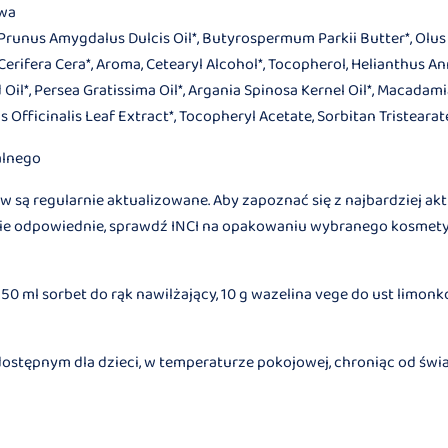
owa
 Prunus Amygdalus Dulcis Oil*, Butyrospermum Parkii Butter*, Olus
a Cerifera Cera*, Aroma, Cetearyl Alcohol*, Tocopherol, Helianthus A
Oil*, Persea Gratissima Oil*, Argania Spinosa Kernel Oil*, Macadamia
 Officinalis Leaf Extract*, Tocopheryl Acetate, Sorbitan Tristearate*
alnego
w są regularnie aktualizowane. Aby zapoznać się z najbardziej aktu
iebie odpowiednie, sprawdź INCI na opakowaniu wybranego kosmety
50 ml sorbet do rąk nawilżający, 10 g wazelina vege do ust limon
tępnym dla dzieci, w temperaturze pokojowej, chroniąc od świat