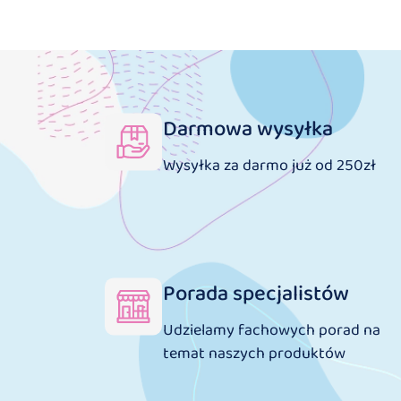
Darmowa wysyłka
Wysyłka za darmo już od 250zł
Porada specjalistów
Udzielamy fachowych porad na
temat naszych produktów