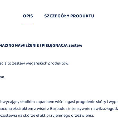
OPIS
SZCZEGÓŁY PRODUKTU
MAZING NAWILŻENIE I PIELĘGNACJA zestaw
acja to zestaw wegańskich produktów:
wa.
wycający słodkim zapachem wiśni ugasi pragnienie skóry i wypeł
cona ekstraktem z wiśni z Barbados intensywnie nawilża, łagodzi
pozostawia na skórze efekt przyjemnego orzeźwienia.