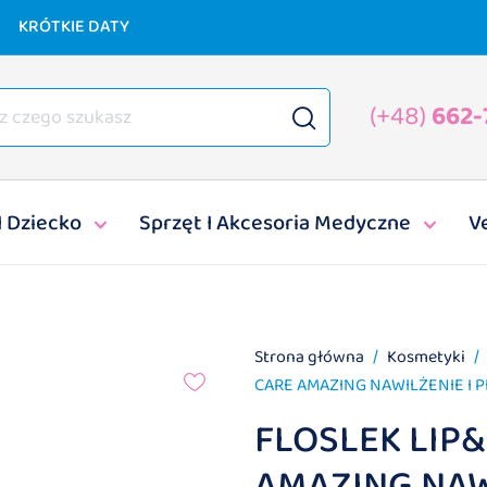
KRÓTKIE DATY
(+48)
662-
I Dziecko
Sprzęt I Akcesoria Medyczne
V
Strona główna
Kosmetyki
CARE AMAZING NAWILŻENIE I P
FLOSLEK LIP
AMAZING NAW