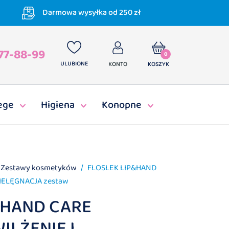
Darmowa wysyłka od 250 zł
77-88-99
0
ULUBIONE
KONTO
KOSZYK
ege
Higiena
Konopne
Zestawy kosmetyków
FLOSLEK LIP&HAND
IELĘGNACJA zestaw
&HAND CARE
ILŻENIE I