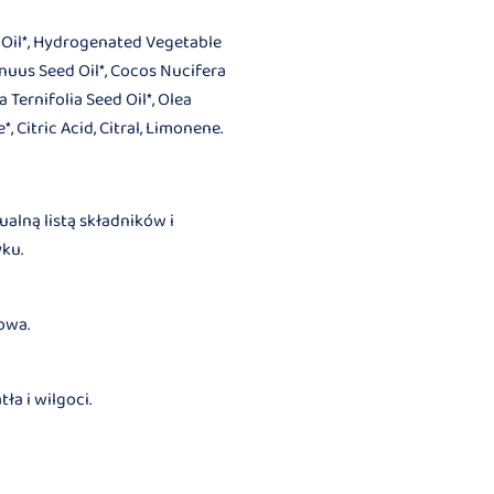
 Oil*, Hydrogenated Vegetable
nnuus Seed Oil*, Cocos Nucifera
 Ternifolia Seed Oil*, Olea
, Citric Acid, Citral, Limonene.
alną listą składników i
ku.
kowa.
ła i wilgoci.