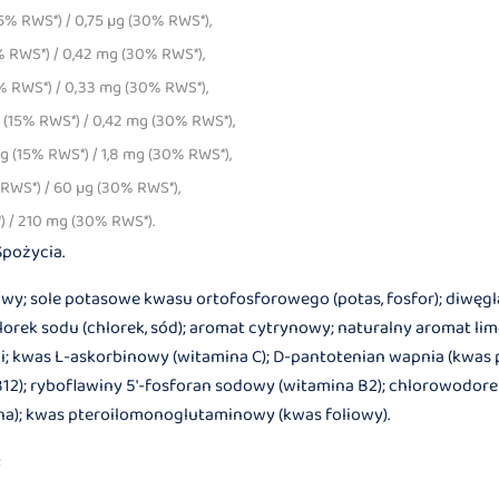
5% RWS*) / 0,75 µg (30% RWS*),
% RWS*) / 0,42 mg (30% RWS*),
5% RWS*) / 0,33 mg (30% RWS*),
 (15% RWS*) / 0,42 mg (30% RWS*),
 (15% RWS*) / 1,8 mg (30% RWS*),
 RWS*) / 60 µg (30% RWS*),
) / 210 mg (30% RWS*).
Spożycia.
wy; sole potasowe kwasu ortofosforowego (potas, fosfor); diwęgl
lorek sodu (chlorek, sód); aromat cytrynowy; naturalny aromat lim
ii; kwas L-askorbinowy (witamina C); D-pantotenian wapnia (kwas
12); ryboflawiny 5'-fosforan sodowy (witamina B2); chlorowodore
na); kwas pteroilomonoglutaminowy (kwas foliowy).
: