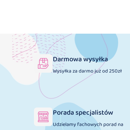
Darmowa wysyłka
Wysyłka za darmo już od 250zł
Porada specjalistów
Udzielamy fachowych porad na