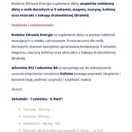
Rodzina Zdrowia Energia suplement diety
uzupełnia codzienną
dietę u osób dorosłych w 9 witamin, magnez, taurynę, kofeinę
oraz ekstrakt z bakopy drobnolistnej (Brahmi)
.
Działanie i zastosowanie:
Rodzina Zdrowia Energia
to suplement diety w postaci tabletek
musujących o smaku cytrusowym. Przeznaczony dla osób
dorosłych, stanowi specjalnie opracowaną kompozycję 9 witamin,
magnezu, tauryny, kofeiny oraz ekstraktu z bakopy drobnolistnej
(Brahmi).
Witamina B12 i witamina B6
przyczyniają się do zmniejszenia
uczucia zmęczenia i znużenia.
Kofeina
pomaga poprawić skupienie i
koncentrację, podnosi czujność i szybkość reakcji.
Skład:
Składniki - 1 tabletka- % RWS*:
Tauryna - 500 mg - -
Kofeina - 100 mg - -
Witamina C - 80 mg - 100
Ekstrakt z Brahmi (Bacopa monnieri) - 8 mg - -, w tym: