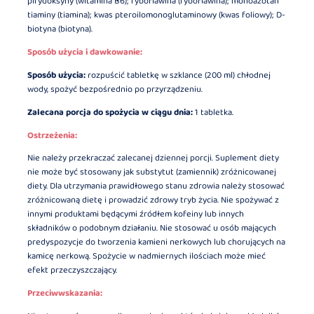
pirydoksyny (witamina B6); ryboflawina (ryboflawina); monoazotan
tiaminy (tiamina); kwas pteroilomonoglutaminowy (kwas foliowy); D-
biotyna (biotyna).
Sposób użycia i dawkowanie:
Sposób użycia:
rozpuścić tabletkę w szklance (200 ml) chłodnej
wody, spożyć bezpośrednio po przyrządzeniu.
Zalecana porcja do spożycia w ciągu dnia:
1 tabletka.
Ostrzeżenia:
Nie należy przekraczać zalecanej dziennej porcji. Suplement diety
nie może być stosowany jak substytut (zamiennik) zróżnicowanej
diety. Dla utrzymania prawidłowego stanu zdrowia należy stosować
zróżnicowaną dietę i prowadzić zdrowy tryb życia. Nie spożywać z
innymi produktami będącymi źródłem kofeiny lub innych
składników o podobnym działaniu. Nie stosować u osób mających
predyspozycje do tworzenia kamieni nerkowych lub chorujących na
kamicę nerkową. Spożycie w nadmiernych ilościach może mieć
efekt przeczyszczający.
Przeciwwskazania: