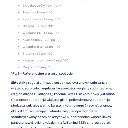
5% bakozydów - 0,4 mg - -
Tiamina - 1,1 mg - 100
Ryboflawina - 1,4 mg - 100
Niacyna - 16 mg - 100
Witamina B6 - 1,4 mg - 100
Kwas foliowy - 200 µg - 100
Witamina B12 - 2,5 µg - 100
Biotyna - 50 µg - 100
Kwas pantotenowy - 6 mg - 100
Magnez - 60 mg - 16
*RWS - Referencyjne wartości spożycia
Składniki:
regulator kwasowości: kwas cytrynowy; substancja
wiążąca: sorbitole; regulator kwasowości: węglany sodu; tauryna;
węglan magnezu (magnez); kofeina; kwas L-askorbinowy (witamina
C); aromat; substancja wiążąca: glikol polietylenowy; substancja
słodząca: sukraloza; amid kwasu nikotynowego (niacyna); aromat;
ekstrakt z liści bakopy drobnolistnej (Bacopa monnieri)
standaryzowany na 5% bakozydów; D-pantotenian wapnia (kwas
pantotenowy); cyjanokobalamina (witamina B12); chlorowodorek