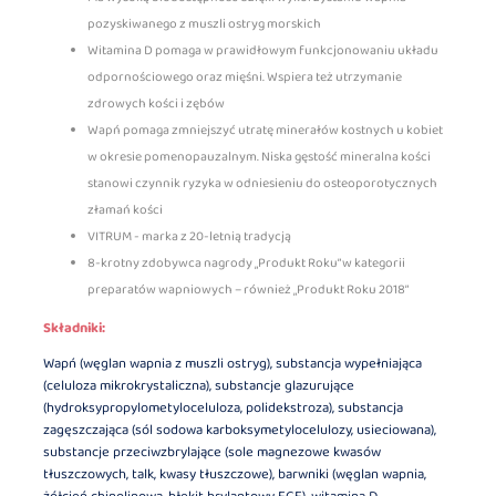
pozyskiwanego z muszli ostryg morskich
Witamina D pomaga w prawidłowym funkcjonowaniu układu
odpornościowego oraz mięśni. Wspiera też utrzymanie
zdrowych kości i zębów
Wapń pomaga zmniejszyć utratę minerałów kostnych u kobiet
w okresie pomenopauzalnym. Niska gęstość mineralna kości
stanowi czynnik ryzyka w odniesieniu do osteoporotycznych
złamań kości
VITRUM - marka z 20-letnią tradycją
8-krotny zdobywca nagrody „Produkt Roku” w kategorii
preparatów wapniowych – również „Produkt Roku 2018”
Składniki:
Wapń (węglan wapnia z muszli ostryg), substancja wypełniająca
(celuloza mikrokrystaliczna), substancje glazurujące
(hydroksypropylometyloceluloza, polidekstroza), substancja
zagęszczająca (sól sodowa karboksymetylocelulozy, usieciowana),
substancje przeciwzbrylające (sole magnezowe kwasów
tłuszczowych, talk, kwasy tłuszczowe), barwniki (węglan wapnia,