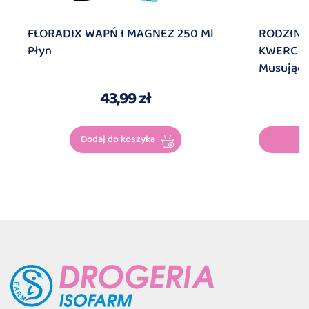
FLORADIX WAPŃ I MAGNEZ 250 Ml
RODZINA
Płyn
KWERCET
Musując
Mandary
43,99 zł
Dodaj do koszyka