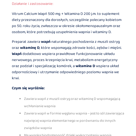
Działanie i zastosowanie:
Vitrum Calcium Wapń 500 mg + Witamina D 200 j.m. to suplement
diety przeznaczony dla dorosłych, szczególnie polecany kobietom
po 50. roku życia, zwłaszcza w okresie okołomenopauzalnym oraz
osobom, które potrzebują uzupełnienia wapnia i witaminy D.
Preparat zawiera
wapń
naturalnego pochodzenia z muszli ostryg
oraz
witaminę D
, które wspomagają zdrowie kości, zębów i mięśni.
Wapń
dodatkowo wspiera prawidłowe funkcjonowanie układu
nerwowego, proces krzepnięcia krwi, metabolizm energetyczny
oraz podział i specjalizację komórek, a
witamina D
wspiera układ
odpornościowy i utrzymanie odpowiedniego poziomu wapnia we
krwi.
Czym się wyróżnia:
Zawiera wapń z muszli ostryg oraz witaminę D wspomagającą
wchłanianie wapnia
Zawiera wapń w formie węglanu wapnia – jest to sól zawierająca
najwięcej wapnia elementarnego w porównaniu do innych
związków wapnia
Ma wysoką biodostępność dzięki wykorzystaniu wapnia