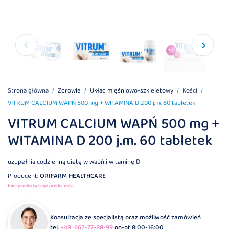
Strona główna
Zdrowie
Układ mięśniowo-szkieletowy
Kości
VITRUM CALCIUM WAPŃ 500 mg + WITAMINA D 200 j.m. 60 tabletek
VITRUM CALCIUM WAPŃ 500 mg +
WITAMINA D 200 j.m. 60 tabletek
uzupełnia codzienną dietę w wapń i witaminę D
Producent:
ORIFARM HEALTHCARE
Inne produkty tego producenta
Konsultacja ze specjalistą oraz możliwość zamówień
tel.
+48 662-77-88-99
pn-pt 8:00-16:00