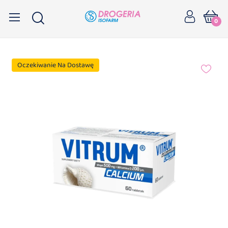
0
Oczekiwanie Na Dostawę