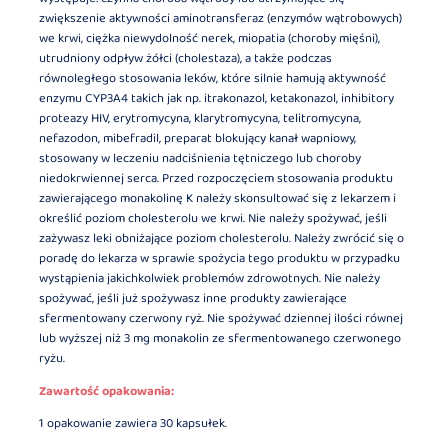
zwiększenie aktywności aminotransferaz (enzymów wątrobowych)
we krwi, ciężka niewydolność nerek, miopatia (choroby mięśni),
utrudniony odpływ żółci (cholestaza), a także podczas
równoległego stosowania leków, które silnie hamują aktywność
enzymu CYP3A4 takich jak np. itrakonazol, ketakonazol, inhibitory
proteazy HIV, erytromycyna, klarytromycyna, telitromycyna,
nefazodon, mibefradil, preparat blokujący kanał wapniowy,
stosowany w leczeniu nadciśnienia tętniczego lub choroby
niedokrwiennej serca. Przed rozpoczęciem stosowania produktu
zawierającego monakolinę K należy skonsultować się z lekarzem i
określić poziom cholesterolu we krwi. Nie należy spożywać, jeśli
zażywasz leki obniżające poziom cholesterolu. Należy zwrócić się o
poradę do lekarza w sprawie spożycia tego produktu w przypadku
wystąpienia jakichkolwiek problemów zdrowotnych. Nie należy
spożywać, jeśli już spożywasz inne produkty zawierające
sfermentowany czerwony ryż. Nie spożywać dziennej ilości równej
lub wyższej niż 3 mg monakolin ze sfermentowanego czerwonego
ryżu.
Zawartość opakowania:
1 opakowanie zawiera 30 kapsułek.