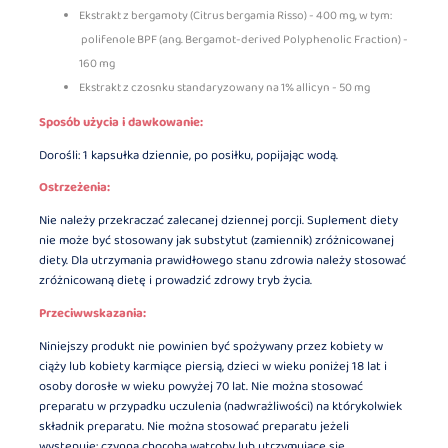
Ekstrakt z bergamoty (Citrus bergamia Risso) - 400 mg, w tym:
polifenole BPF (ang. Bergamot-derived Polyphenolic Fraction) -
160 mg
Ekstrakt z czosnku standaryzowany na 1% allicyn - 50 mg
Sposób użycia i dawkowanie:
Dorośli: 1 kapsułka dziennie, po posiłku, popijając wodą.
Ostrzeżenia:
Nie należy przekraczać zalecanej dziennej porcji. Suplement diety
nie może być stosowany jak substytut (zamiennik) zróżnicowanej
diety. Dla utrzymania prawidłowego stanu zdrowia należy stosować
zróżnicowaną dietę i prowadzić zdrowy tryb życia.
Przeciwwskazania:
Niniejszy produkt nie powinien być spożywany przez kobiety w
ciąży lub kobiety karmiące piersią, dzieci w wieku poniżej 18 lat i
osoby dorosłe w wieku powyżej 70 lat. Nie można stosować
preparatu w przypadku uczulenia (nadwrażliwości) na którykolwiek
składnik preparatu. Nie można stosować preparatu jeżeli
występuje: czynna choroba wątroby lub utrzymujące się