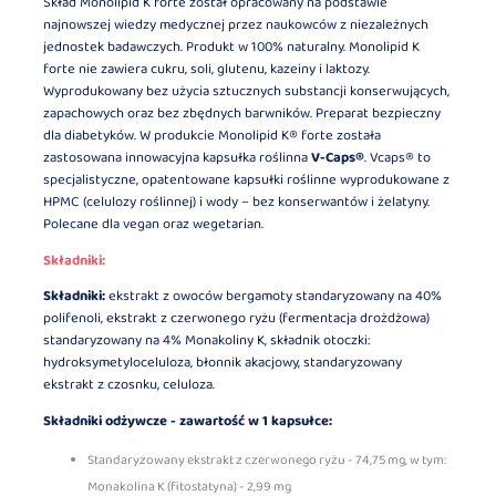
Skład Monolipid K forte został opracowany na podstawie
najnowszej wiedzy medycznej przez naukowców z niezależnych
jednostek badawczych. Produkt w 100% naturalny. Monolipid K
forte nie zawiera cukru, soli, glutenu, kazeiny i laktozy.
Wyprodukowany bez użycia sztucznych substancji konserwujących,
zapachowych oraz bez zbędnych barwników. Preparat bezpieczny
dla diabetyków. W produkcie Monolipid K® forte została
zastosowana innowacyjna kapsułka roślinna
V-Caps®
. Vcaps® to
specjalistyczne, opatentowane kapsułki roślinne wyprodukowane z
HPMC (celulozy roślinnej) i wody – bez konserwantów i żelatyny.
Polecane dla vegan oraz wegetarian.
Składniki:
Składniki:
ekstrakt z owoców bergamoty standaryzowany na 40%
polifenoli, ekstrakt z czerwonego ryżu (fermentacja drożdżowa)
standaryzowany na 4% Monakoliny K, składnik otoczki:
hydroksymetyloceluloza, błonnik akacjowy, standaryzowany
ekstrakt z czosnku, celuloza.
Składniki odżywcze - zawartość w 1 kapsułce:
Standaryzowany ekstrakt z czerwonego ryżu - 74,75 mg, w tym:
Monakolina K (fitostatyna) - 2,99 mg