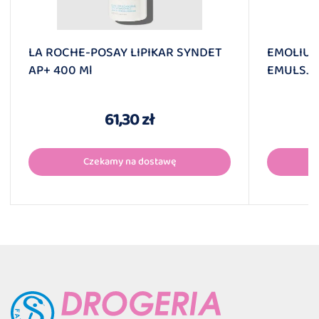
LA ROCHE-POSAY LIPIKAR SYNDET
EMOLIU
AP+ 400 Ml
EMULSJA
61,30 zł
Czekamy na dostawę