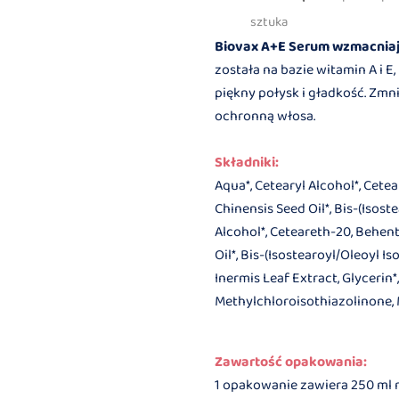
sztuka
Biovax A+E Serum wzmacnia
została na bazie witamin A i 
piękny połysk i gładkość. Zm
ochronną włosa.
Składniki:
Aqua*, Cetearyl Alcohol*, Cet
Chinensis Seed Oil*, Bis-(Isos
Alcohol*, Ceteareth-20, Behen
Oil*, Bis-(Isostearoyl/Oleoyl 
Inermis Leaf Extract, Glycerin
Methylchloroisothiazolinone, M
Zawartość opakowania:
1 opakowanie zawiera 250 ml 