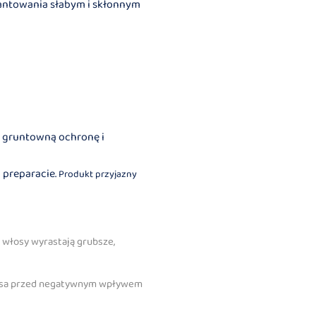
rantowania słabym i skłonnym
m gruntowną ochronę i
 preparacie.
Produkt przyjazny
 włosy wyrastają grubsze,
 włosa przed negatywnym wpływem