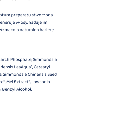
ptura preparatu stworzona
generuje włosy, nadaje im
 Wzmacnia naturalną barierę
 Starch Phosphate, Simmondsia
adensis LeaAqua*, Cetearyl
te, Simmondsia Chinensis Seed
ce*, Mel Extract*, Lawsonia
, Benzyl Alcohol,