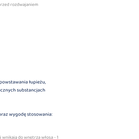
 przed rozdwajaniem
 powstawania łupieżu,
iecznych substancjach
 oraz wygodę stosowania:
 wnikają do wnętrza włosa - 1