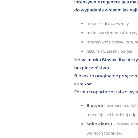
Intensywnie regenerująca mas
do wypadania włosom jak najle
mocne, zdrowe włosy
mniejsza skłonność do wy
intensywnie odżywione, n
naturalny, piękny połysk
Nowa maska Biovax dba nie ty
bezpieczeństwo.
Biovax to oryginalne połączen
alergikom.
Formuła oparta została o wyse
Biotyna
- wzmacnia osłab
mocniejsze i bardziej odp
Sok z aloesu
- odżywia i 
wolnych rodników