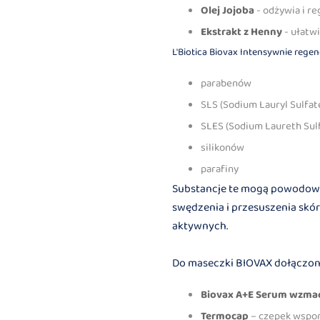
Olej Jojoba
- odżywia i r
Ekstrakt z Henny
- ułatw
L'Biotica Biovax Intensywnie reg
parabenów
SLS (Sodium Lauryl Sulfat
SLES (Sodium Laureth Sul
silikonów
​parafiny
Substancje te mogą powodować
swędzenia i przesuszenia skó
aktywnych.
Do maseczki BIOVAX dołączone
Biovax A+E Serum wzmac
Termocap
– czepek wspom