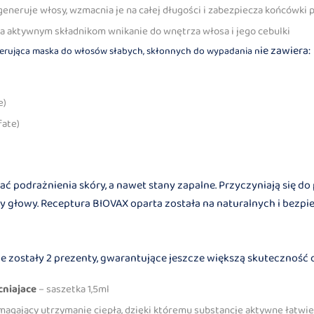
egeneruje włosy, wzmacnia je na całej długości i zabezpiecza końcówki
ia aktywnym składnikom wnikanie do wnętrza włosa i jego cebulki
ie zawiera:
enerująca maska do włosów słabych, skłonnych do wypadania n
e)
fate)
 podrażnienia skóry, a nawet stany zapalne. Przyczyniają się do
ry głowy. Receptura BIOVAX oparta została na naturalnych i bezp
 zostały 2 prezenty, gwarantujące jeszcze większą skuteczność
niajace
– saszetka 1,5ml
agający utrzymanie ciepła, dzięki któremu substancje aktywne łatwiej