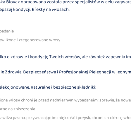
ka Biovax opracowana została przez specjalistów w celu zagwa
pszej kondycji. Efekty na włosach:
padania
awilżone i zregenerowane włosy
lko o zdrowie i kondycję Twoich włosów, ale również zapewnia i
ie Zdrowia, Bezpieczeństwa i Profesjonalnej Pielęgnacji w jednym
lekcjonowane, naturalne i bezpieczne składniki:
ione włosy, chroni je przed nadmiernym wypadaneim; sprawia, że nowe
orne na zniszczenia
nawilża pasma, przywracając im miękkość i połysk, chroni strukturę