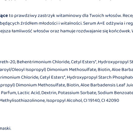
jące
to prawdziwy zastrzyk witaminowy dla Twoich włosów. Rece
E, będących źródłem młodości i witalności. Serum A+E odżywia i re
niejsza łamliwość włosów oraz hamuje rozdwajanie się końcówek.
eareth-20, Behentrimonium Chloride, Cetyl Esters*, Hydroxypropyl
tearoyl/Oleoyl Isopropyl) Dimonium Methosulfate, Biotin, Aloe Barb
trimonium Chloride, Cetyl Esters*, Hydroxypropyl Starch Phospha
Isopropyl) Dimonium Methosulfate, Biotin, Aloe Barbadensis Leaf Jui
*, Parfum, Lactic Acid, Dextrin, Potassium Sorbate, Sodium Benzoate
ethylisothiazolinone, Isopropyl Alcohol, CI 19140, CI 42090
maski.