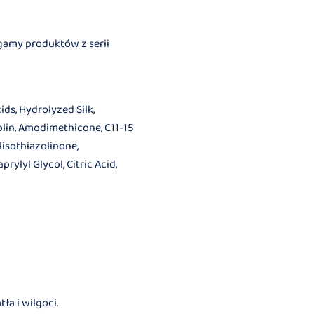
gamy produktów z serii
ids, Hydrolyzed Silk,
olin, Amodimethicone, C11-15
isothiazolinone,
rylyl Glycol, Citric Acid,
a i wilgoci.