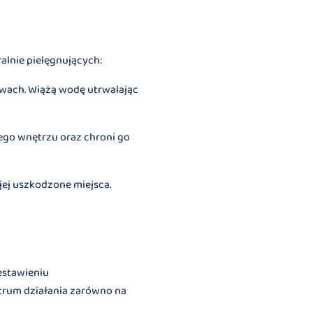
alnie pielęgnujących:
twach. Wiążą wodę utrwalając
jego wnętrzu oraz chroni go
jej uszkodzone miejsca.
estawieniu
trum działania zarówno na