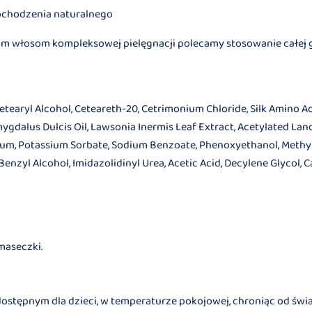
ochodzenia naturalnego
m włosom kompleksowej pielęgnacji polecamy stosowanie całej 
Cetearyl Alcohol, Ceteareth-20, Cetrimonium Chloride, Silk Amino Ac
ygdalus Dulcis Oil, Lawsonia Inermis Leaf Extract, Acetylated Lan
rfum, Potassium Sorbate, Sodium Benzoate, Phenoxyethanol, Methyl
nzyl Alcohol, Imidazolidinyl Urea, Acetic Acid, Decylene Glycol, Cap
maseczki.
tępnym dla dzieci, w temperaturze pokojowej, chroniąc od światł