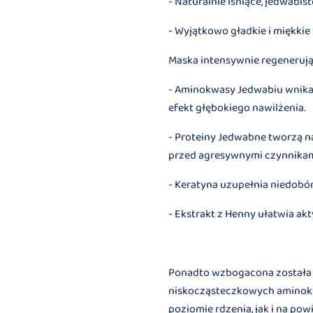
- Naturalnie lśniące, jedwabis
- Wyjątkowo gładkie i miękkie
Maska intensywnie regenerują
- Aminokwasy Jedwabiu wnikaj
efekt głębokiego nawilżenia.
- Proteiny Jedwabne tworzą na
przed agresywnymi czynnika
- Keratyna uzupełnia niedobó
- Ekstrakt z Henny ułatwia ak
Ponadto wzbogacona została o 
niskocząsteczkowych aminokw
poziomie rdzenia, jak i na pow