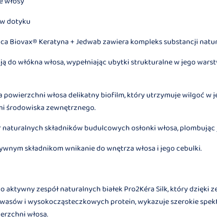
te włosy
 w dotyku
ca Biovax® Keratyna + Jedwab zawiera kompleks substancji natur
ą do włókna włosa, wypełniając ubytki strukturalne w jego wars
 powierzchni włosa delikatny biofilm, który utrzymuje wilgoć w 
mi środowiska zewnętrznego.
r naturalnych składników budulcowych osłonki włosa, plombując 
tywnym składnikom wnikanie do wnętrza włosa i jego cebulki.
aktywny zespół naturalnych białek Pro2Kéra Silk, który dzięki z
asów i wysokocząsteczkowych protein, wykazuje szerokie spek
ierzchni włosa.