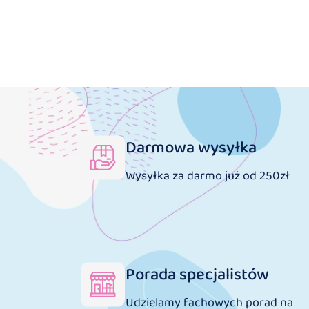
Darmowa wysyłka
Wysyłka za darmo już od 250zł
Porada specjalistów
Udzielamy fachowych porad na