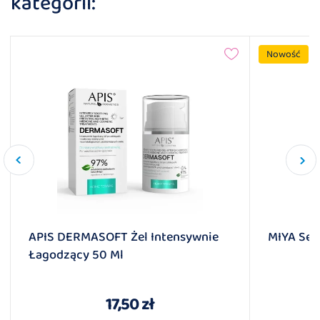
kategorii:
Nowość
APIS DERMASOFT Żel Intensywnie
MIYA Se
Łagodzący 50 Ml
17,50 zł