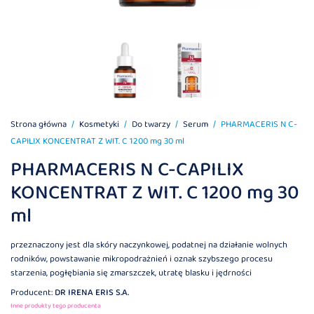
Strona główna
Kosmetyki
Do twarzy
Serum
PHARMACERIS N C-
CAPILIX KONCENTRAT Z WIT. C 1200 mg 30 ml
PHARMACERIS N C-CAPILIX
KONCENTRAT Z WIT. C 1200 mg 30
ml
przeznaczony jest dla skóry naczynkowej, podatnej na działanie wolnych
rodników, powstawanie mikropodrażnień i oznak szybszego procesu
starzenia, pogłębiania się zmarszczek, utratę blasku i jędrności
Producent:
DR IRENA ERIS S.A.
Inne produkty tego producenta