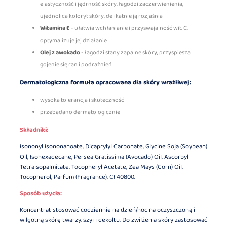
elastyczność i jędrność skóry, łagodzi zaczerwienienia,
ujednolica koloryt skóry, delikatnie ją rozjaśnia
Witamina E
- ułatwia wchłanianie i przyswajalność wit. C,
optymalizuje jej działanie
Olej z awokado
- łagodzi stany zapalne skóry, przyspiesza
gojenie się ran i podrażnień
Dermatologiczna formuła opracowana dla skóry wrażliwej:
wysoka tolerancja i skuteczność
przebadano dermatologicznie
Składniki:
Isononyl Isononanoate, Dicaprylyl Carbonate, Glycine Soja (Soybean)
Oil, Isohexadecane, Persea Gratissima (Avocado) Oil, Ascorbyl
Tetraisopalmitate, Tocopheryl Acetate, Zea Mays (Corn) Oil,
Tocopherol, Parfum (Fragrance), CI 40800.
Sposób użycia:
Koncentrat stosować codziennie na dzień/noc na oczyszczoną i
wilgotną skórę twarzy, szyi i dekoltu. Do zwilżenia skóry zastosować