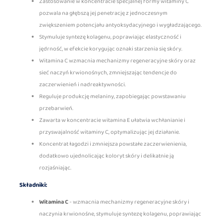
Zastosowanie w koncentracie specjalnej formy witaminy C
pozwala na głębszą jej penetrację z jednoczesnym
zwiększeniem potencjału antyoksydacyjnego i wygładzającego.
Stymuluje syntezę kolagenu, poprawiając elastyczność i
jędrność, w efekcie korygując oznaki starzenia się skóry.
Witamina C wzmacnia mechanizmy regeneracyjne skóry oraz
sieć naczyń krwionośnych, zmniejszając tendencje do
zaczerwienień i nadreaktywności.
Reguluje produkcję melaniny, zapobiegając powstawaniu
przebarwień.
Zawarta w koncentracie witamina E ułatwia wchłanianie i
przyswajalność witaminy C, optymalizując jej działanie.
Koncentrat łagodzi i zmniejsza powstałe zaczerwienienia,
dodatkowo ujednolicając koloryt skóry i delikatnie ją
rozjaśniając.
Składniki:
Witamina C
- wzmacnia mechanizmy regeneracyjne skóry i
naczynia krwionośne, stymuluje syntezę kolagenu, poprawiając