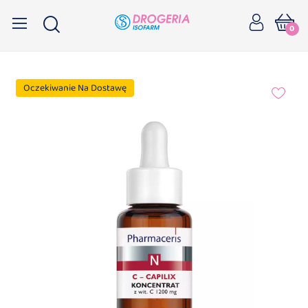
0
Oczekiwanie Na Dostawę