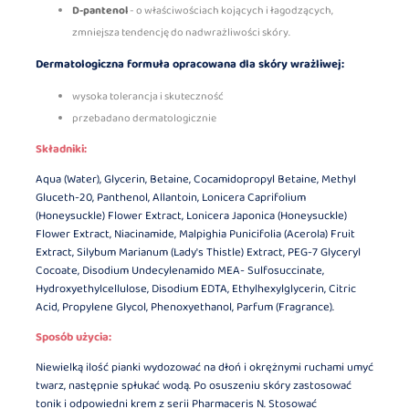
D-pantenol
- o właściwościach kojących i łagodzących,
zmniejsza tendencję do nadwrażliwości skóry.
Dermatologiczna formuła opracowana dla skóry wrażliwej:
wysoka tolerancja i skuteczność
przebadano dermatologicznie
Składniki:
Aqua (Water), Glycerin, Betaine, Cocamidopropyl Betaine, Methyl
Gluceth-20, Panthenol, Allantoin, Lonicera Caprifolium
(Honeysuckle) Flower Extract, Lonicera Japonica (Honeysuckle)
Flower Extract, Niacinamide, Malpighia Punicifolia (Acerola) Fruit
Extract, Silybum Marianum (Lady's Thistle) Extract, PEG-7 Glyceryl
Cocoate, Disodium Undecylenamido MEA- Sulfosuccinate,
Hydroxyethylcellulose, Disodium EDTA, Ethylhexylglycerin, Citric
Acid, Propylene Glycol, Phenoxyethanol, Parfum (Fragrance).
Sposób użycia:
Niewielką ilość pianki wydozować na dłoń i okrężnymi ruchami umyć
twarz, następnie spłukać wodą. Po osuszeniu skóry zastosować
tonik i odpowiedni krem z serii Pharmaceris N. Stosować