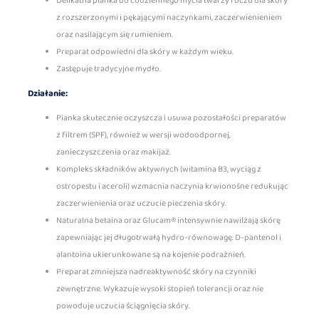
Delikatna pianka do codziennego mycia twarzy i oczu dla skóry
z rozszerzonymi i pękającymi naczynkami, zaczerwienieniem
oraz nasilającym się rumieniem.
Preparat odpowiedni dla skóry w każdym wieku.
Zastępuje tradycyjne mydło.
Działanie:
Pianka skutecznie oczyszcza i usuwa pozostałości preparatów
z filtrem (SPF), również w wersji wodoodpornej,
zanieczyszczenia oraz makijaż.
Kompleks składników aktywnych (witamina B3, wyciąg z
ostropestu i aceroli) wzmacnia naczynia krwionośne redukując
zaczerwienienia oraz uczucie pieczenia skóry.
Naturalna betaina oraz Glucam® intensywnie nawilżają skórę
zapewniając jej długotrwałą hydro-równowagę. D-pantenol i
alantoina ukierunkowane są na kojenie podrażnień.
Preparat zmniejsza nadreaktywność skóry na czynniki
zewnętrzne. Wykazuje wysoki stopień tolerancji oraz nie
powoduje uczucia ściągnięcia skóry.