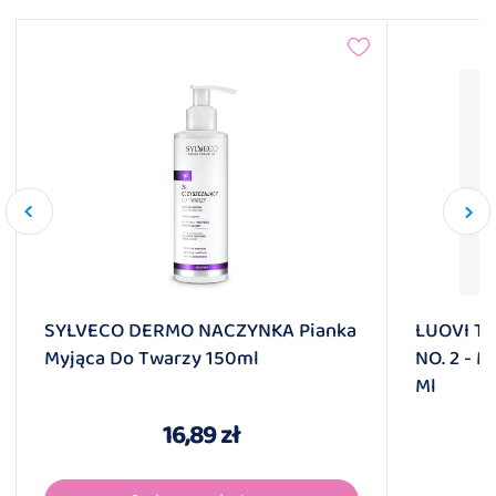
SYLVECO DERMO NACZYNKA Pianka
LUOVI T
Myjąca Do Twarzy 150ml
NO. 2 - 
Ml
16,89 zł