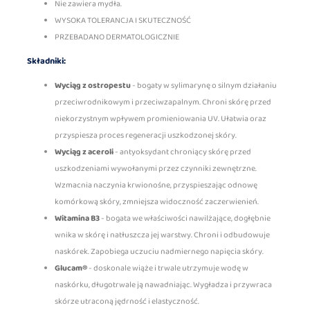
Nie zawiera mydła.
WYSOKA TOLERANCJA I SKUTECZNOŚĆ
PRZEBADANO DERMATOLOGICZNIE
Składniki:
Wyciąg z ostropestu
- bogaty w sylimarynę o silnym działaniu
przeciwrodnikowym i przeciwzapalnym. Chroni skórę przed
niekorzystnym wpływem promieniowania UV. Ułatwia oraz
przyspiesza proces regeneracji uszkodzonej skóry.
Wyciąg z aceroli
- antyoksydant chroniący skórę przed
uszkodzeniami wywołanymi przez czynniki zewnętrzne.
Wzmacnia naczynia krwionośne, przyspieszając odnowę
komórkową skóry, zmniejsza widoczność zaczerwienień.
Witamina B3
- bogata we właściwości nawilżające, dogłębnie
wnika w skórę i natłuszcza jej warstwy. Chroni i odbudowuje
naskórek. Zapobiega uczuciu nadmiernego napięcia skóry.
Glucam®
- doskonale wiąże i trwale utrzymuje wodę w
naskórku, długotrwale ją nawadniając. Wygładza i przywraca
skórze utraconą jędrność i elastyczność.