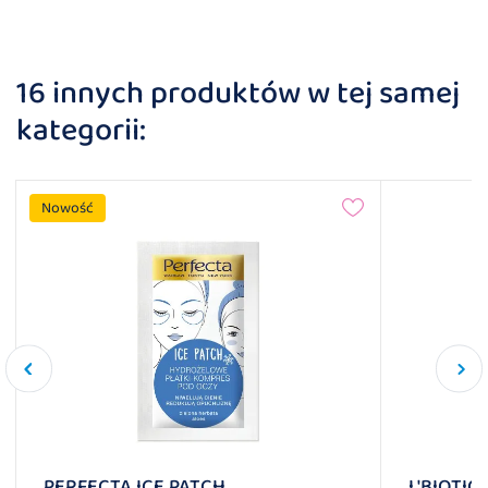
16 innych produktów w tej samej
kategorii:
Nowość
PERFECTA ICE PATCH
L'BIOTI