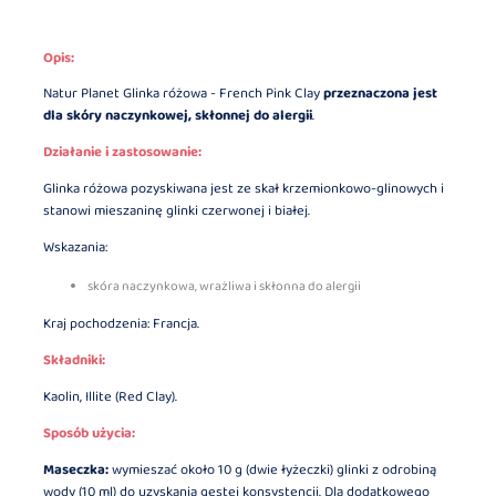
Opis:
Natur Planet Glinka różowa - French Pink Clay
przeznaczona jest
dla skóry naczynkowej, skłonnej do alergii
.
Działanie i zastosowanie:
Glinka różowa pozyskiwana jest ze skał krzemionkowo-glinowych i
stanowi mieszaninę glinki czerwonej i białej.
Wskazania:
skóra naczynkowa, wrażliwa i skłonna do alergii
Kraj pochodzenia: Francja.
Składniki:
Kaolin, Illite (Red Clay).
Sposób użycia:
Maseczka:
wymieszać około 10 g (dwie łyżeczki) glinki z odrobiną
wody (10 ml) do uzyskania gęstej konsystencji. Dla dodatkowego