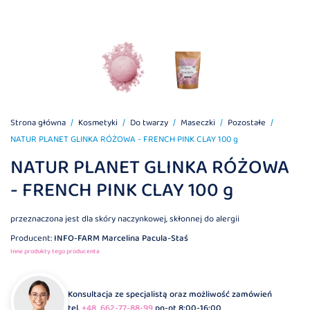
Strona główna
Kosmetyki
Do twarzy
Maseczki
Pozostałe
NATUR PLANET GLINKA RÓŻOWA - FRENCH PINK CLAY 100 g
NATUR PLANET GLINKA RÓŻOWA
- FRENCH PINK CLAY 100 g
przeznaczona jest dla skóry naczynkowej, skłonnej do alergii
Producent:
INFO-FARM Marcelina Pacula-Staś
Inne produkty tego producenta
Konsultacja ze specjalistą oraz możliwość zamówień
tel.
+48 662-77-88-99
pn-pt 8:00-16:00