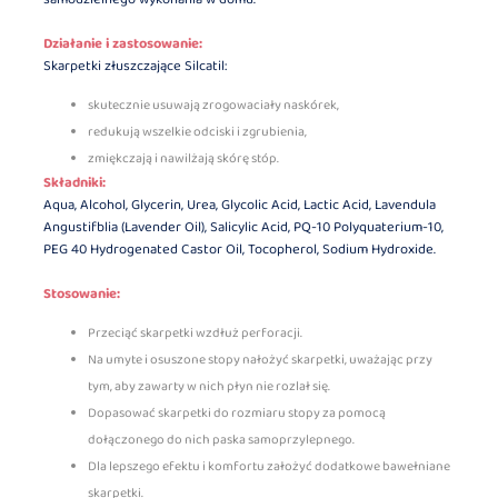
Działanie i zastosowanie:
Skarpetki złuszczające Silcatil:
skutecznie usuwają zrogowaciały naskórek,
redukują wszelkie odciski i zgrubienia,
zmiękczają i nawilżają skórę stóp.
Składniki:
Aqua, Alcohol, Glycerin, Urea, Glycolic Acid, Lactic Acid, Lavendula
Angustifblia (Lavender Oil), Salicylic Acid, PQ-10 Polyquaterium-10,
PEG 40 Hydrogenated Castor Oil, Tocopherol, Sodium Hydroxide.
Stosowanie:
Przeciąć skarpetki wzdłuż perforacji.
Na umyte i osuszone stopy nałożyć skarpetki, uważając przy
tym, aby zawarty w nich płyn nie rozlał się.
Dopasować skarpetki do rozmiaru stopy za pomocą
dołączonego do nich paska samoprzylepnego.
Dla lepszego efektu i komfortu założyć dodatkowe bawełniane
skarpetki.