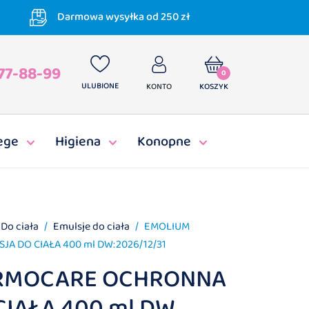
Darmowa wysyłka od 250 zł
77-88-99
0
ULUBIONE
KONTO
KOSZYK
ege
Higiena
Konopne
Do ciała
Emulsje do ciała
EMOLIUM
 DO CIAŁA 400 ml DW:2026/12/31
RMOCARE OCHRONNA
CIAŁA 400 ml DW