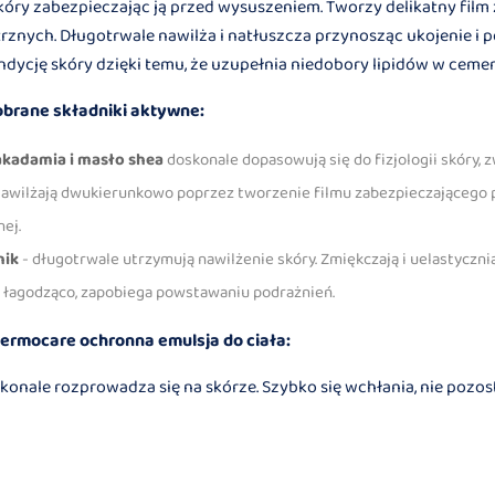
óry zabezpieczając ją przed wysuszeniem. Tworzy delikatny film
znych. Długotrwale nawilża i natłuszcza przynosząc ukojenie i p
ndycję skóry dzięki temu, że uzupełnia niedobory lipidów w ce
obrane składniki aktywne:
akadamia i masło shea
doskonale dopasowują się do fizjologii skóry,
 Nawilżają dwukierunkowo poprzez tworzenie filmu zabezpieczającego 
ej.
nik
- długotrwale utrzymują nawilżenie skóry. Zmiękczają i uelastyczni
 i łagodząco, zapobiega powstawaniu podrażnień.
ermocare ochronna emulsja do ciała:
skonale rozprowadza się na skórze. Szybko się wchłania, nie pozos