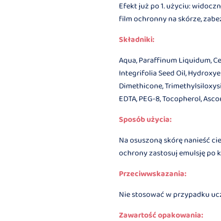
Efekt już po 1. użyciu: widocz
film ochronny na skórze, zab
Składniki:
Aqua, Paraffinum Liquidum, Ce
Integrifolia Seed Oil, Hydroxy
Dimethicone, Trimethylsiloxysi
EDTA, PEG-8, Tocopherol, Ascorb
Sposób użycia:
Na osuszoną skórę nanieść cie
ochrony zastosuj emulsję po ka
Przeciwwskazania:
Nie stosować w przypadku ucz
Zawartość opakowania: