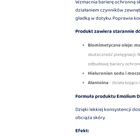
Wzmacnia barierę ochronną sk
działaniem czynników zewnętr
gładką w dotyku. Poprawia ko
Produkt zawiera starannie d
Biomimetyczne oleje: m
skuteczność pielęgnacji.
odbudowę bariery ochronn
Hialuronian sodu i mocz
Alantoina
- działa kojąco
Formuła produktu Emolium D
Dzięki lekkiej konsystencji do
obciąża skóry.
Efekt: