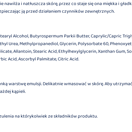
nie nawilża i natłuszcza skórę, przez co staje się ona miękka i gła
ezpieczając ją przed działaniem czynników zewnętrznych.
tearyl Alcohol, Butyrospermum Parkii Butter, Caprylic/Capric Tri
ethyl Urea, Methylpropanediol, Glycerin, Polysorbate 60, Phenoxye
licate, Allantoin, Stearic Acid, Ethylhexylglycerin, Xanthan Gum,
ic Acid, Ascorbyl Palmitate, Citric Acid.
nką warstwę emulsji. Delikatnie wmasować w skórę. Aby utrzymać 
żdej kąpieli.
ulenia na którykolwiek ze składników produktu.