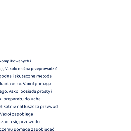
z skomplikowanych
i
kację Vaxolu można przeprowadzić
wygodna i skuteczna metoda
kania uszu. Vaxol pomaga
o. Vaxol posiada prosty i
i preparatu do ucha
elikatnie natłuszcza przewód
 Vaxol zapobiega
zania się przewodu
ki czemu pomaga zapobiegać