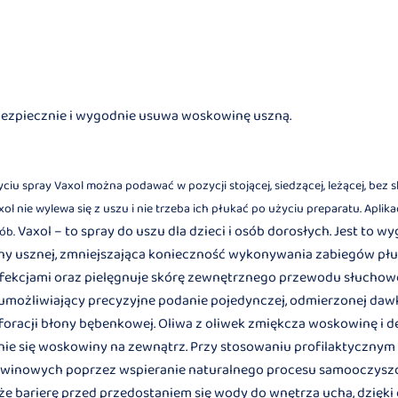
y bezpiecznie i wygodnie usuwa woskowinę uszną.
życiu spray Vaxol można podawać
w pozycji stojącej, siedzącej, leżącej, be
 nie wylewa się z uszu i nie trzeba
ich płukać po użyciu preparatu. Apli
Vaxol – to spray do uszu dla dzieci i osób dorosłych. Jest to 
ób.
ny usznej, zmniejszająca konieczność wykonywania zabiegów płu
nfekcjami oraz pielęgnuje skórę zewnętrznego przewodu słuchoweg
możliwiający precyzyjne podanie pojedynczej, odmierzonej dawk
foracji błony bębenkowej. Oliwa z oliwek zmiękcza woskowinę i d
ie się woskowiny na zewnątrz. Przy stosowaniu profilaktycznym
inowych poprzez wspieranie naturalnego procesu samooczyszc
że barierę przed przedostaniem się wody do wnętrza ucha, dzię