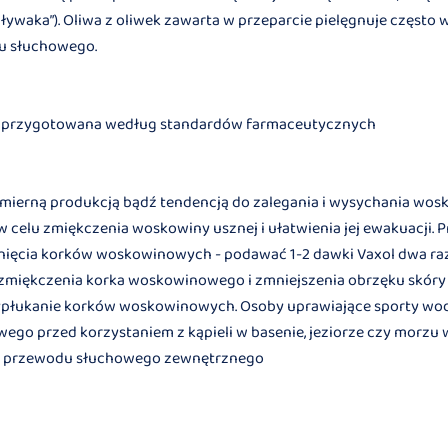
 pływaka”). Oliwa z oliwek zawarta w przeparcie pielęgnuje częst
u słuchowego.
ek przygotowana według standardów farmaceutycznych
admierną produkcją bądź tendencją do zalegania i wysychania wos
 celu zmiękczenia woskowiny usznej i ułatwienia jej ewakuacji.
ięcia korków woskowinowych - podawać 1-2 dawki Vaxol dwa razy
u zmiękczenia korka woskowinowego i zmniejszenia obrzęku skóry
wypłukanie korków woskowinowych. Osoby uprawiające sporty wo
go przed korzystaniem z kąpieli w basenie, jeziorze czy morzu 
ąb przewodu słuchowego zewnętrznego