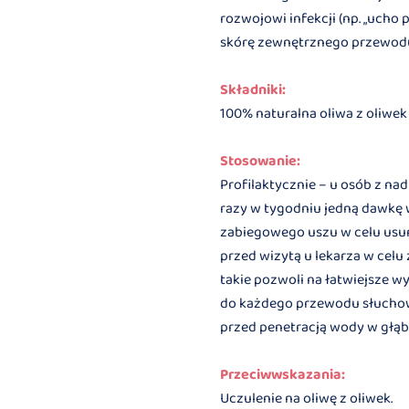
rozwojowi infekcji (np. „ucho
skórę zewnętrznego przewod
Składniki:
100% naturalna oliwa z oliw
Stosowanie:
Profilaktycznie – u osób z n
razy w tygodniu jedną dawkę w
zabiegowego uszu w celu usun
przed wizytą u lekarza w cel
takie pozwoli na łatwiejsze 
do każdego przewodu słuchowe
przed penetracją wody w gł
Przeciwwskazania:
Uczulenie na oliwę z oliwek.