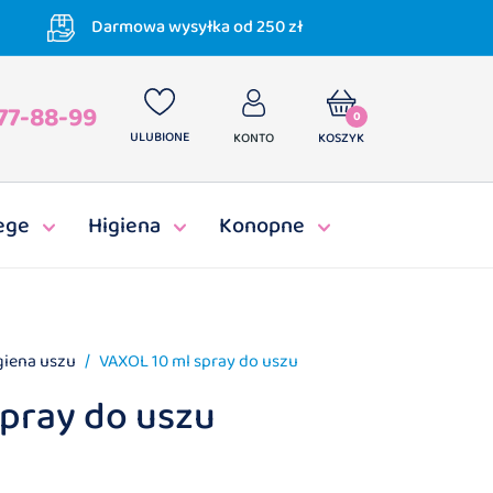
Darmowa wysyłka od 250 zł
77-88-99
0
ULUBIONE
KONTO
KOSZYK
ege
Higiena
Konopne
giena uszu
VAXOL 10 ml spray do uszu
pray do uszu