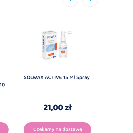
SOLWAX ACTIVE 15 Ml Spray
SYMPHAR N
10
ROZTWÓR F
50 Ampułe
21,00 zł
1
Czekamy na dostawę
Dodaj 