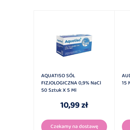
 10ml DW
AQUATISO SÓL
AU
FIZJOLOGICZNA 0,9% NaCl
15 
50 Sztuk X 5 Ml
 zł
10,99 zł
dostawę
Czekamy na dostawę